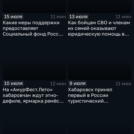
15 июля
13 июля
11 мин
11 мин
Какие меры поддержки
Как бойцам СВО и членам
предоставляет
их семей оказывают
Социальный фонд России
юридическую помощь в
жителям Хабаровского
Хабаровском крае
края
10 июля
9 июля
12 мин
11 мин
На «АмурФест.Лето»
Хабаровск принял
хабаровчан ждут этно-
первый в России
дефиле, ярмарка ремёсел
туристический
и большой концерт
образовательный
акселератор