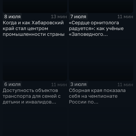
8 июля
7 июля
13 мин
11 мин
Когда и как Хабаровский
«Сердце орнитолога
край стал центром
радуется»: как учёные
промышленности страны
«Заповедного
Приамурья» наблюдают
за птицами
6 июля
3 июля
11 мин
11 мин
Доступность объектов
Сборная края показала
транспорта для семей с
себя на чемпионате
детьми и инвалидов
России по
проверили в Хабаровске
профмастерству среди
ветеранов СВО