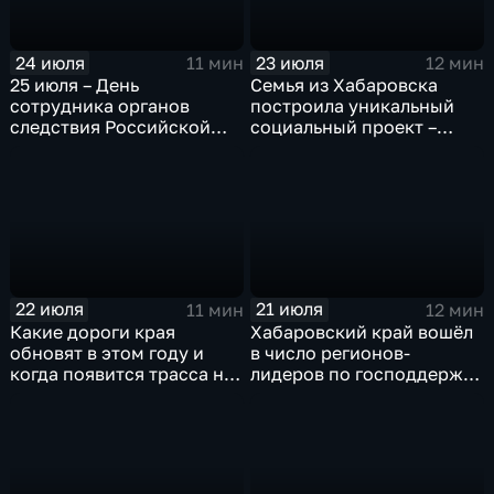
24 июля
23 июля
11 мин
12 мин
25 июля – День
Семья из Хабаровска
сотрудника органов
построила уникальный
следствия Российской
социальный проект –
федерации
«Дом для Кирилла»
22 июля
21 июля
11 мин
12 мин
Какие дороги края
Хабаровский край вошёл
обновят в этом году и
в число регионов-
когда появится трасса на
лидеров по господдержке
Большом Уссурийском
компаний-экспортёров