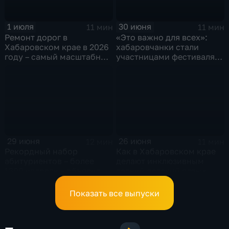
1 июля
30 июня
11 мин
11 мин
Ремонт дорог в
«Это важно для всех»:
Хабаровском крае в 2026
хабаровчанки стали
году – самый масштабный
участницами фестиваля
за последние 5 лет
«Женское сердце
России»
29 июня
26 июня
12 мин
11 мин
Рекордный набор
Как в Хабаровском крае
абитуриентов – более
делают инклюзивным
1300 человек – объявили в
летний детский отдых
Хабаровском
медколледже
Показать все выпуски