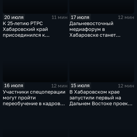
20 июля
17 июля
11 мин
12 мин
К 25-летию РТРС
Дальневосточный
Хабаровский край
медиафорум в
присоединился к
Хабаровске станет
Всероссийской радио-
пространством для роста
экспедиции
и диалога
16 июля
15 июля
12 мин
12 мин
Участники спецоперации
В Хабаровском крае
могут пройти
запустили первый на
переобучение в кадровом
Дальнем Востоке проект
центре «Работа России»
инклюзивных
трудотрядов