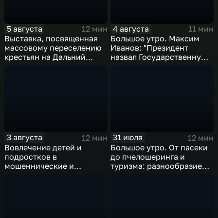
5 августа
4 августа
12 мин
11 мин
Выставка, посвященная
Большое утро. Максим
массовому переселению
Иванов: "Президент
крестьян на Дальний
назвал Государственную
Восток в XIX-XX веках
Думу восьмого созыва
исторической"
3 августа
31 июля
12 мин
12 мин
Вовлечение детей и
Большое утро. От пасеки
подростков в
до пчелошеринга и
мошеннические и
туризма: разнообразие
криминальные схемы
проектов хабаровских
пчеловодов