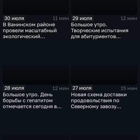
30 июля
29 июля
11 мин
12 мин
В Ванинском районе
Большое утро.
провели масштабный
Творческие испытания
экологический
для абитуриентов
мониторинг акватории
устроили в хабаровском
бухты Мучке
филиале ВГИКа
28 июля
27 июля
12 мин
15 мин
Большое утро. День
Новая схема доставки
борьбы с гепатитом
продовольствия по
отмечается сегодня в
Северному завозу
России и Хабаровском
работает в Охотском
крае
округе