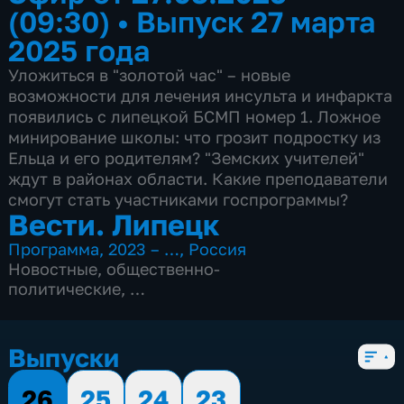
(09:30)
•
Выпуск 27 марта
2025 года
Уложиться в "золотой час" – новые
возможности для лечения инсульта и инфаркта
появились с липецкой БСМП номер 1. Ложное
минирование школы: что грозит подростку из
Ельца и его родителям? "Земских учителей"
ждут в районах области. Какие преподаватели
смогут стать участниками госпрограммы?
Вести. Липецк
Программа
,
2023 – …
,
Россия
Новостные
,
общественно-
политические
,
4 сезона, 3083 выпуска
Выпуски
26
25
24
23