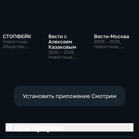
СТОПФЕЙК
Вести с
Вести-Москва
Алексеем
Новостные,
2008 – 2026
,
Общество,
Казаковым
Новостные,
общественно-
Общественно-
2020 – 2026
,
политические
политические,
Новостные,
социально-
Общественно-
экономические
политические
Установить приложение Смотрим
О платформе