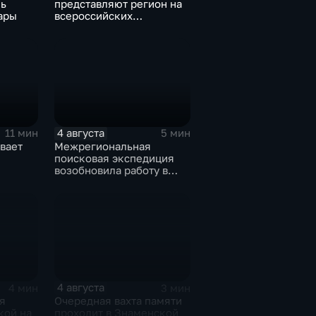
ь
представляют регион на
ары
всероссийских
юношеских
соревнованиях по игре в
лапту
4 августа
11 мин
5 мин
вает
Межрегиональная
поисковая экспедиция
возобновила работу в
Знаменской роще Курска
4 августа
4 мин
3 мин
я
Очередная вахта памяти
кой на
проходит в Знаменской