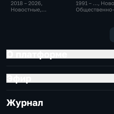
2018 – 2026
,
1991 – …
, Нов
Новостные,
Общественно
Общество,
политические
общественно-
социально-
политические
экономически
О платформе
Эфир
Журнал