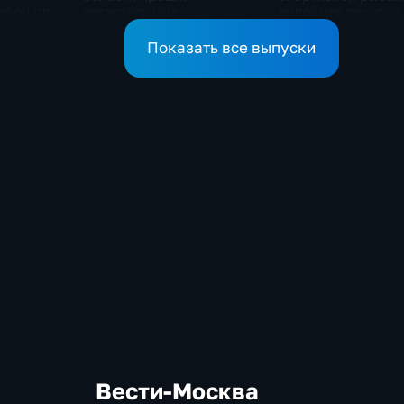
афон для
региональные
водоёмах региона
соревнования по
мотоджимхане
Показать все выпуски
Вести-Москва