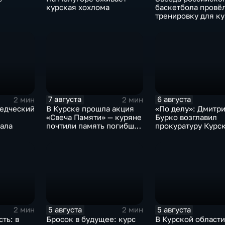
курская хохлома
баскетбола провё
тренировку для к
юниоров
7 августа
6 августа
2 мин
2 мин
ведческий
В Курске прошла акция
«По делу»: Дмитр
«Свеча Памяти» — куряне
Бурко возглавил
мала
почтили память погибших
прокуратуру Курс
в результате вторжения
области
ВСУ
5 августа
5 августа
2 мин
2 мин
ть: в
Бросок в будущее: курс
В Курской области