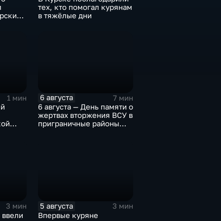
л
тех, кто помогал курянам
урских
в тяжёлые дни
6 августа
1 мин
7 мин
ий
6 августа — День памяти о
жертвах вторжения ВСУ в
кой
приграничные районы
Курской области
5 августа
3 мин
3 мин
 ввели
Впервые куряне