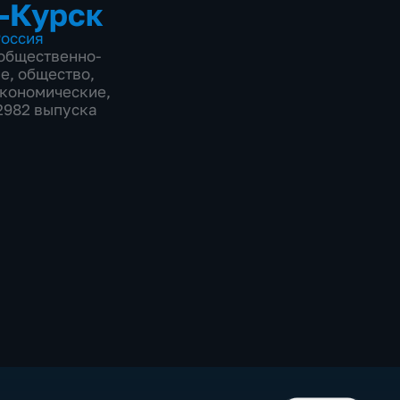
-Курск
оссия
общественно-
ие
,
общество
,
экономические
,
12982 выпуска