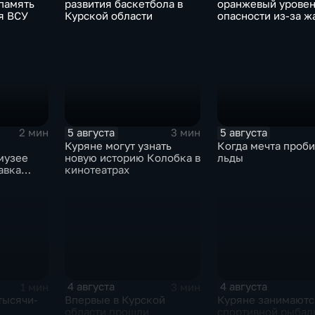
память
развития баскетбола в
оранжевый уровен
я ВСУ
Курской области
опасности из-за ж
5 августа
5 августа
2 мин
3 мин
Куряне могут узнать
Когда мечта проби
музее
новую историю Колобка в
льды
авка
кинотеатрах
грушек в
арядах
4 августа
4 августа
1 мин
3 мин
тысячи-
Впервые в Курской
Куряне занимаютс
—
области прошли
спортивной рыбал