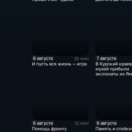
8 августа
7 августа
15 мин
И пусть вся жизнь — игра
В Курский крае
музей прибыли
экспонаты из Я
6 августа
6 августа
11 мин
Помощь фронту
Память и стойкос