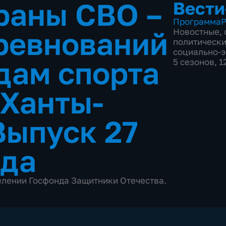
раны СВО –
Вести
Программа
Р
ревнований
Новостные
,
политическ
социально-
дам спорта
5 сезонов, 
 Ханты-
Выпуск 27
ода
делении Госфонда Защитники Отечества.