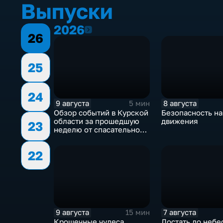
Выпуски
2026
2026
26
25
24
9 августа
8 августа
5 мин
Обзор событий в Курской
Безопасность н
области за прошедшую
движения
23
неделю от спасательного
ведомства
22
9 августа
7 августа
15 мин
Крошечные чудеса
Достать до небе