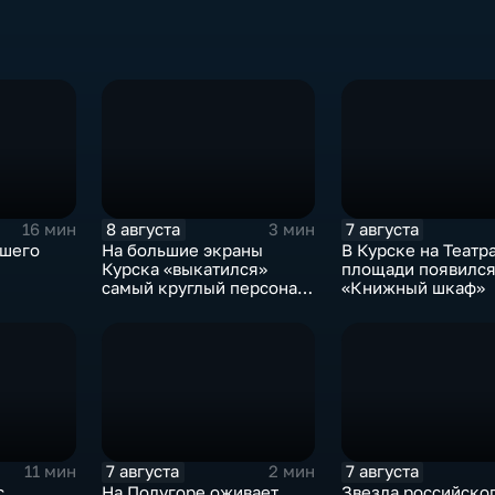
8 августа
7 августа
16 мин
3 мин
ашего
На большие экраны
В Курске на Театр
Курска «выкатился»
площади появилс
самый круглый персонаж
«Книжный шкаф»
русских сказок
7 августа
7 августа
11 мин
2 мин
с
На Полугоре оживает
Звезда российско