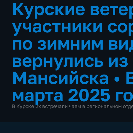
Курские вете
участники со
по зимним ви
вернулись из
Мансийска
•
марта 2025 г
В Курске их встречали чаем в региональном от