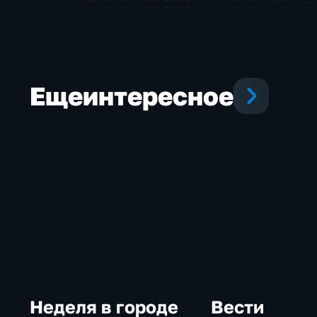
Курска продолжается
спортивный мар
реконструкция
горожан
Еще
интересное
Неделя в городе
Вести