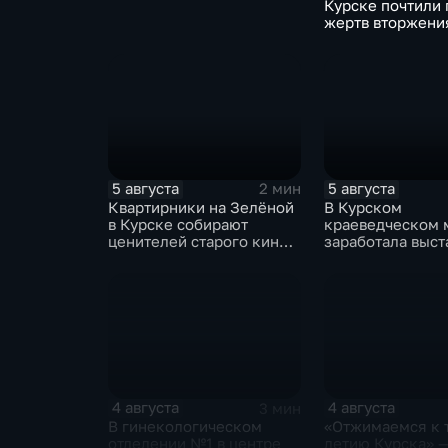
Курске почтили 
жертв вторжени
5 августа
5 августа
2 мин
Квартирники на Зелёной
В Курском
в Курске собирают
краеведческом 
ценителей старого кино
заработала выст
уже 8 лет
керамических и
традиционных н
нашего края
4 августа
4 августа
3 мин
В гинекологическом
«Отжимаемся к 
отделении №1 в центре
летию Курска» 