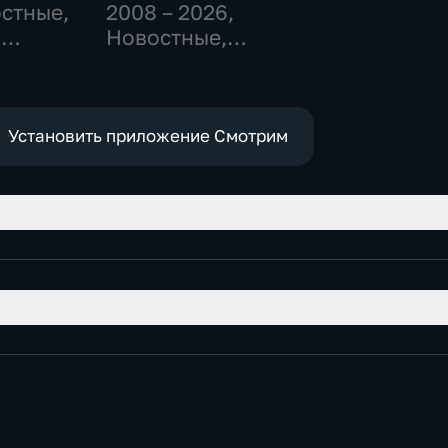
остные,
2008 – 2026
,
-
Новостные,
,
Общественно-
политические,
е
социально-
экономические
Установить приложение Смотрим