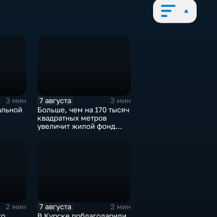
7 августа
3 мин
3 мин
альной
Больше, чем на 170 тысяч
я
квадратных метров
увеличит жилой фонд
Курска группа компаний
ИНСТЕП
7 августа
2 мин
2 мин
го
В Курске поблагодарили