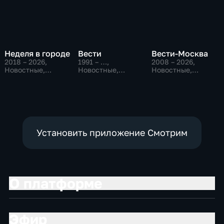
Неделя в городе
Вести
Вести-Москва
2018 – 2026
,
1991 – …
,
2008 – 2026
,
Новостные,
Новостные,
Новостные,
Общество,
Общественно-
Общественно-
общественно-
политические,
политические,
политические
социально-
социально-
экономические
экономические
Установить приложение Смотрим
О платформе
Эфир