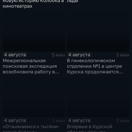
новую историю Колобка в
льды
кинотеатрах
4 августа
4 августа
5 мин
3 мин
Межрегиональная
В гинекологическом
поисковая экспедиция
отделении №1 в центре
возобновила работу в
Курска продолжается
Знаменской роще Курска
реконструкция
4 августа
4 августа
1 мин
3 мин
«Отжимаемся к тысячи-
Впервые в Курской
летию Курска» —
области прошли