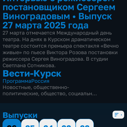
постановщиком Сергеем
Виноградовым
•
Выпуск
27 марта 2025 года
27 марта отмечается Международный день
театра. На днях в Курском драматическом
театре состоится премьера спектакля «Вечно
живые» по пьесе Виктора Розова постановки
режиссера Сергея Виноградова. В студии
Светлана Сотникова.
Вести-Курск
Программа
Россия
Новостные
,
общественно-
политические
,
общество
,
социально-
экономические
,
5 сезонов, 12982 выпуска
Выпуски