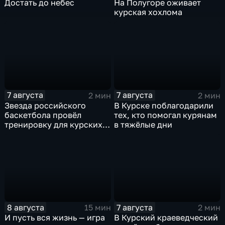
Достать до небес
На Полугоре оживает
курская хохлома
7 августа
7 августа
2 мин
2 мин
Звезда российского
В Курске поблагодарили
баскетбола провёл
тех, кто помогал курянам
тренировку для курских
в тяжёлые дни
юниоров
8 августа
7 августа
15 мин
2 мин
И пусть вся жизнь — игра
В Курский краеведческий