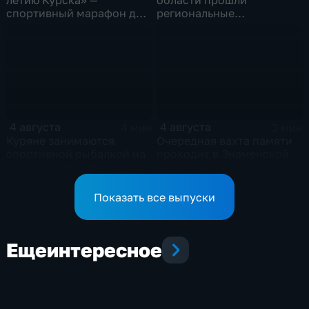
спортивный марафон для
региональные
горожан
соревнования по
мотоджимхане
4 августа
4 августа
4 мин
3 мин
Куряне занимаются
Очередная вахта памяти
спортивной рыбалкой на
проходит в Знаменской
водоёмах региона
роще Курска
Показать все выпуски
Еще
интересное