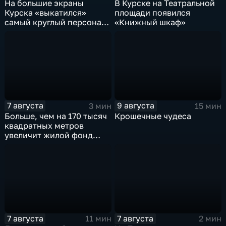
На большие экраны
В Курске на Театральной
Курска «выкатился»
площади появился
самый круглый персонаж
«Книжный шкаф»
русских сказок
7 августа
9 августа
3 мин
15 мин
Больше, чем на 170 тысяч
Крошечные чудеса
квадратных метров
увеличит жилой фонд
Курска группа компаний
ИНСТЕП
7 августа
7 августа
11 мин
2 мин