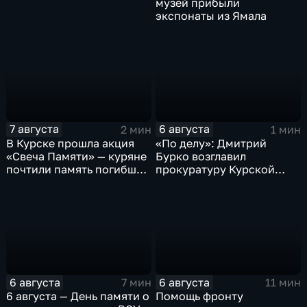
музей прибыли
экспонаты из Ямала
7 августа
6 августа
2 мин
1 мин
В Курске прошла акция
«По делу»: Дмитрий
«Свеча Памяти» — куряне
Бурко возглавил
почтили память погибших
прокуратуру Курской
в результате вторжения
области
ВСУ
6 августа
6 августа
7 мин
11 мин
6 августа — День памяти о
Помощь фронту