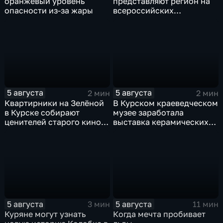
оранжевый уровень
представляют регион на
опасности из-за жары
всероссийских
юношеских
соревнованиях по игре в
лапту
5 августа
5 августа
2 мин
2 мин
Квартирники на Зелёной
В Курском краеведческом
в Курске собирают
музее заработала
ценителей старого кино
выставка керамических
уже 8 лет
игрушек в традиционных
нарядах нашего края
5 августа
5 августа
3 мин
11 мин
Куряне могут узнать
Когда мечта пробивает