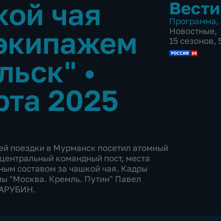
кой чая
Вести
Программа
,
 экипажем
Новостные
,
15 сезонов,
льск"
•
рта 2025
ей поездки в Мурманск посетил атомный
 центральный командный пост, места
ным составом за чашкой чая. Кадры
ы "Москва. Кремль. Путин" Павел
ЗАРУБИН.