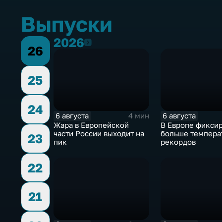
Выпуски
2026
2026
26
25
24
6 августа
6 августа
4 мин
Жара в Европейской
В Европе фикси
части России выходит на
больше темпера
23
пик
рекордов
22
21