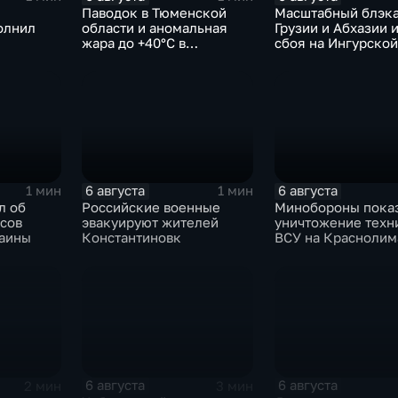
Паводок в Тюменской
Масштабный блэка
олнил
области и аномальная
Грузии и Абхазии и
жара до +40°C в
сбоя на Ингурской
Ростовской
6 августа
6 августа
1 мин
1 мин
л об
Российские военные
Минобороны пока
асов
эвакуируют жителей
уничтожение техн
аины
Константиновк
ВСУ на Красноли
направлении
6 августа
6 августа
2 мин
3 мин