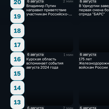
20
6 августа
6 августа
2 мин
Владимир Путин
В Удмуртии зав
направил приветствие
первая смена б
участникам Российско-
отряда "БАРС"
19
киргизского
экономического форума
и Российско-киргизской
18
межрегиональной
конференции
17
6 августа
6 августа
1 мин
16
Курская область
175 лет
вспоминает события
Железнодорож
августа 2024 года
войскам России
15
14
13
6 августа
6 августа
2 мин