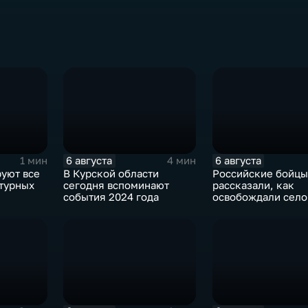
6 августа
6 августа
1 мин
4 мин
руют все
В Курской области
Российские бойцы
турных
сегодня вспоминают
рассказали, как
события 2024 года
освобождали село
Зарница в Запоро
области