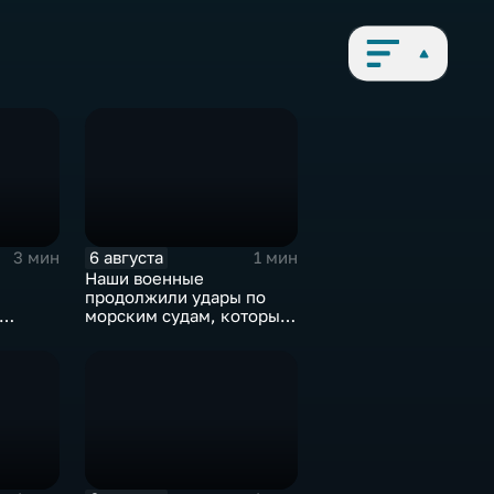
6 августа
3 мин
1 мин
Наши военные
продолжили удары по
морским судам, которые
жской
перевозят военные грузы