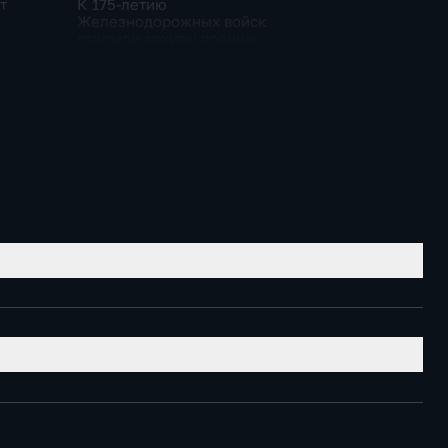
т
К 175-летию
Железнодорожных войск
открыли архивы военных
лет