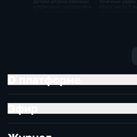
Детали штурма Зарницы:
Точечные удары
штурмовики группировки
объектам ВСУ в
"Восток" освободили
масштабную во
село в Запорожье
тревогу на Укра
О платформе
Эфир