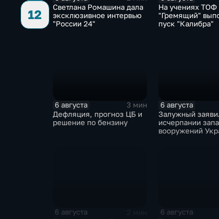
Светлана Ромашина дала
На учениях ТОФ
12
эксклюзивное интервью
"Гремящий" вып
"России 24"
пуск "Калибра"
6 августа
6 августа
3 мин
Дефляция, прогноз ЦБ и
Залужный заяви
решение по бензину
исчерпании зап
вооружений Укр
6 августа
6 августа
2 мин