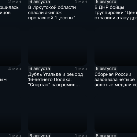
6 августа
6 августа
2 мин
1 мин
ершилась
В Иркутской области
В ДНР бойцы
ойцов
спасли экипаж
группировки "Цен
пропавшей "Цессны"
отразили атаку др
ВСУ
6 августа
6 августа
4 мин
1 мин
Дубль Угальде и рекорд
Сборная России
ным
16-летнего Полеха:
завоевала четыре
"Спартак" разгромил
золотые медали в
"Оренбург" в Кубке
второй день КМ п
России
зимнему плавани
6 августа
6 августа
1 мин
1 мин