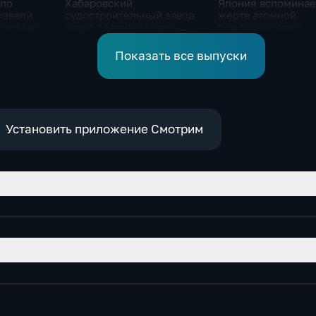
 по
Хабаровский
Япония вспоминае
ызвали
судостроительный завод
жертв атомной
здушную
начал сборку первых
бомбардировки
ине
дебаркадеров
Хиросимы
Показать все выпуски
Установить приложение Смотрим