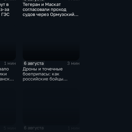
ут в
Тегеран и Маскат
з-за
согласовали проход
 ГЭС
судов через Ормузский
пролив вопреки позиции
США
6 августа
1 мин
3 мин
зало
Дроны и точечные
ики
боеприпасы: как
манском
российские бойцы
выбивают противника в
ДНР
6 августа
5 мин
1 мин