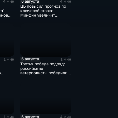
6 августа
4 мин
4 мин
ЦБ повысил прогноз по
тр"
ключевой ставке,
онов
Минфин увеличит
покупки валюты
6 августа
1 мин
1 мин
Третья победа подряд:
российские
о
ватерполисты победили
о
Черногорию на
ю
юниорском чемпионате
мира
6 августа
1 мин
4 мин