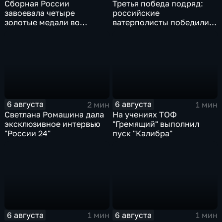
Сборная России
Третья победа подряд:
завоевала четыре
российские
золотые медали во
ватерполисты победили
второй день КМ по
Черногорию на
зимнему плаванию
юниорском чемпионате
мира
6 августа
6 августа
2 мин
1 мин
Светлана Ромашина дала
На учениях ТОФ
эксклюзивное интервью
"Гремящий" выполнил
"России 24"
пуск "Калибра"
6 августа
6 августа
1 мин
1 мин