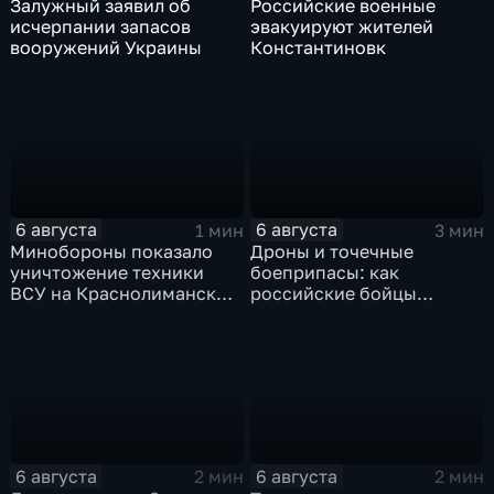
Залужный заявил об
Российские военные
исчерпании запасов
эвакуируют жителей
вооружений Украины
Константиновк
6 августа
6 августа
1 мин
3 мин
Минобороны показало
Дроны и точечные
уничтожение техники
боеприпасы: как
ВСУ на Краснолиманском
российские бойцы
направлении
выбивают противника в
ДНР
6 августа
6 августа
2 мин
2 мин