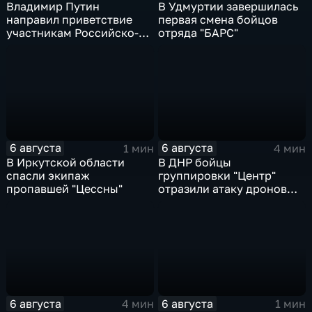
Владимир Путин
В Удмуртии завершилась
направил приветствие
первая смена бойцов
участникам Российско-
отряда "БАРС"
киргизского
экономического форума
и Российско-киргизской
межрегиональной
конференции
6 августа
6 августа
1 мин
4 мин
В Иркутской области
В ДНР бойцы
спасли экипаж
группировки "Центр"
пропавшей "Цессны"
отразили атаку дронов
ВСУ
6 августа
6 августа
4 мин
1 мин