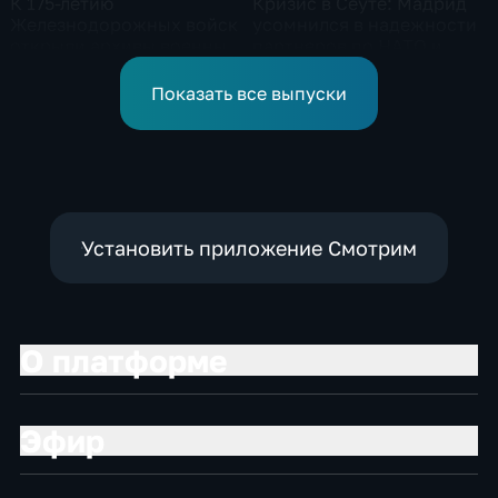
К 175-летию
Кризис в Сеуте: Мадрид
Железнодорожных войск
усомнился в надежности
открыли архивы военных
партнеров по НАТО и
лет
США
Показать все выпуски
Установить приложение Смотрим
О платформе
Эфир