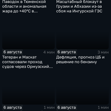
Паводок в Тюменской
Масштабный блэкаут в
области и аномальная
Грузии и Абхазии из-за
жара до +40°C в
сбоя на Ингурской ГЭС
Ростовской
6 августа
6 августа
4 мин
3 мин
Тегеран и Маскат
Дефляция, прогноз ЦБ и
согласовали проход
решение по бензину
судов через Ормузский
пролив вопреки позиции
США
6 августа
6 августа
1 мин
1 мин