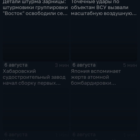
Детали штурма Зарницы:
Точечные удары по
штурмовики группировки
объектам ВСУ вызвали
"Восток" освободили село
масштабную воздушную
в Запорожье
тревогу на Украине
6 августа
6 августа
3 мин
5 мин
Хабаровский
Япония вспоминает
судостроительный завод
жертв атомной
начал сборку первых
бомбардировки
дебаркадеров
Хиросимы
6 августа
6 августа
1 мин
1 мин