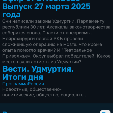
Выпуск 27 марта 2025
года
Они написали законы Удмуртии. Парламенту
республики 30 лет. Аксакалы законотворчества
соберутся снова. Спасти от аневризмы.
Нейрохирурги первой РКБ провели
сложнейшую операцию на мозге. Что кроме
опыта помогло врачам? И "Театральное
Приволжье». Округ выбрал победителей. Какое
место взяли артисты из Удмуртии?
Вести. Удмуртия.
Итоги дня
Программа
Россия
Новостные
,
общественно-
политические
,
общество
,
социально-
экономические
,
5 сезонов, 1139 выпусков