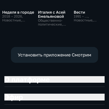
Неделя в городе
Италия с Асей
Вести
Емельяновой
2018 – 2026
,
1991 – …
,
Новостные,
Новостные,
Общественно-
Общество,
Общественно-
политические,
общественно-
политические,
Общество,
политические
социально-
новостные
экономические
Установить приложение Смотрим
О платформе
Эфир