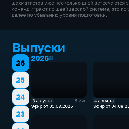
шахматистов уже несколько дней встречаются з
команд играют по швейцарской системе, это ког
далее по убыванию уровня подготовки.
Выпуски
2026
2026
26
25
24
5 августа
4 августа
3 мин
Эфир от 05.08.2026
Эфир от 04.08.2
23