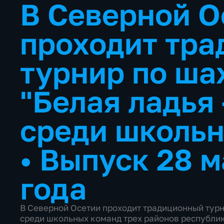
В Северной О
проходит тр
турнир по ша
"Белая ладья 
среди школь
•
Выпуск 28 м
года
В Северной Осетии проходит традиционный турн
среди школьных команд трех районов республик