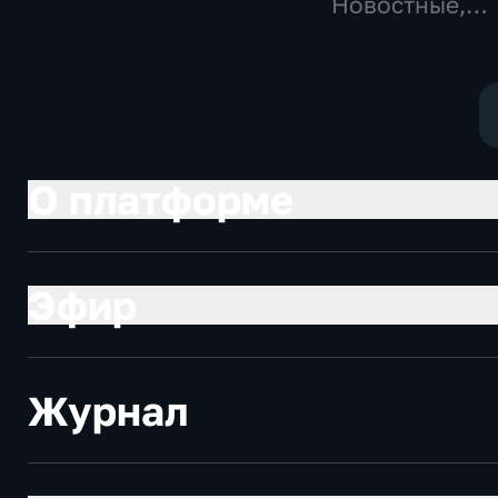
Общественно-
Новостные,
политические,
Общественно
социально-
политические
экономические
О платформе
Эфир
Журнал