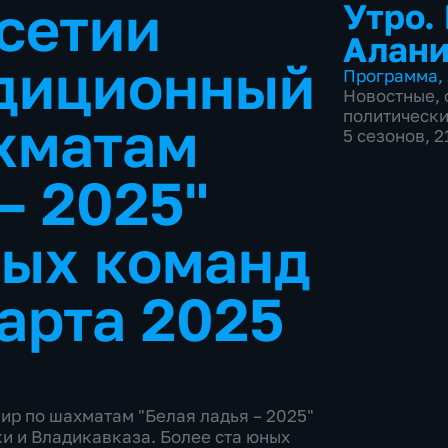
сетии
Утро.
Алан
адиционный
Программа
,
Новостные
,
политическ
хматам
5 сезонов, 
– 2025"
ных команд
арта 2025
ир по шахматам "Белая ладья – 2025"
и и Владикавказа. Более ста юных