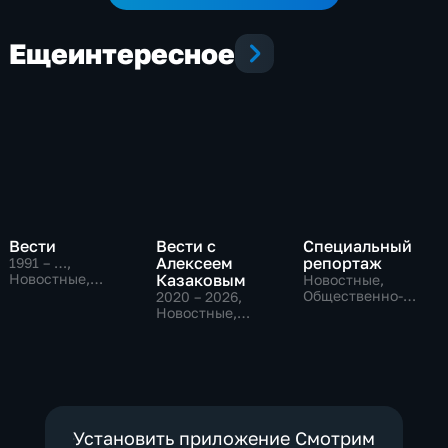
Еще
интересное
Вести
Вести с
Специальный
Алексеем
репортаж
1991 – …
,
Новостные,
Казаковым
Новостные,
Общественно-
Общественно-
2020 – 2026
,
политические,
политические,
Новостные,
социально-
социально-
Общественно-
экономические
экономические
политические
Установить приложение Смотрим