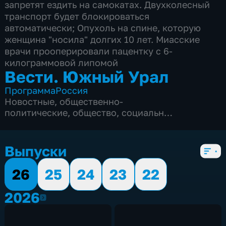
запретят ездить на самокатах. Двухколесный
транспорт будет блокироваться
автоматически; Опухоль на спине, которую
женщина "носила" долгих 10 лет. Миасские
врачи прооперировали пацентку с 6-
килограммовой липомой
Вести. Южный Урал
Программа
Россия
Новостные
,
общественно-
политические
,
общество
,
социально-
экономические
,
5 сезонов, 2083 выпуска
Выпуски
26
25
24
23
22
2026
2026