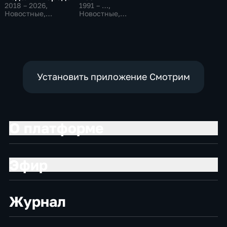
2018 – 2026
,
1991 – …
,
Новостные,
Новостные,
Общественно-
Общественно-
политические,
политические,
общество
социально-
экономические
Установить приложение Смотрим
О платформе
Эфир
Журнал