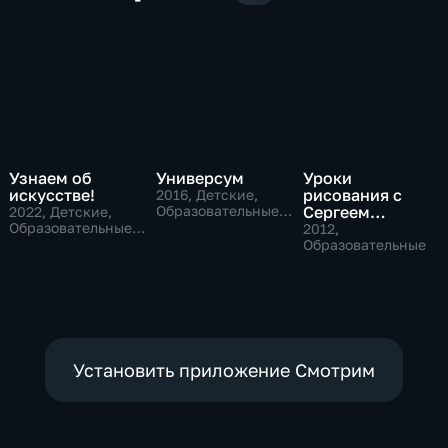
Узнаем об
Универсум
Уроки
искусстве!
рисования с
2016
, Детские,
Образовательные,
Сергеем
2022
, Детские,
развлекательные
Образовательные,
Андриякой
2012
,
развлекательные
Образовательные
Установить приложение Смотрим