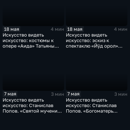
18 мая
18 мая
4 мин
4 мин
Искусство видеть
Искусство видеть
искусство: костюмы к
искусство: эскиз к
опере «Аида» Татьяны
спектаклю «Йÿд орол»
Васильевны Изычевой
Сергея Ивановича
Таныгина
7 мая
7 мая
3 мин
3 мин
Искусство видеть
Искусство видеть
искусство: Станислав
искусство: Станислав
Попов. «Святой мученик
Попов. «Богоматерь
Михаил Березин»
Знамение»