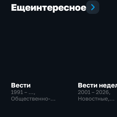
Еще
интересное
Вести
Вести неде
1991 – …
,
2001 – 2026
,
Общественно-
Новостные,
политические,
Общественно
Социально-
политические