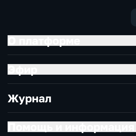
экономические,
новостные
О платформе
Эфир
Журнал
Помощь и информация