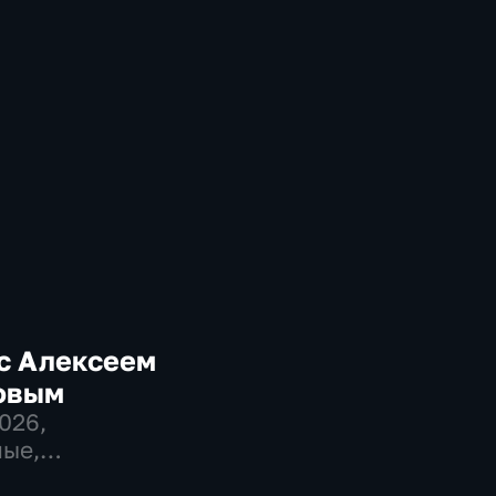
с Алексеем
овым
2026
,
ые,
венно-