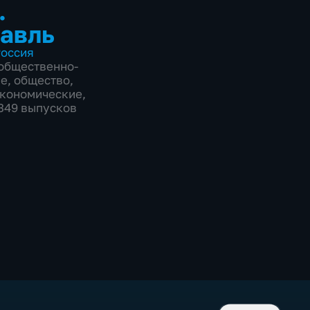
.
авль
оссия
общественно-
ие
,
общество
,
экономические
,
3349 выпусков