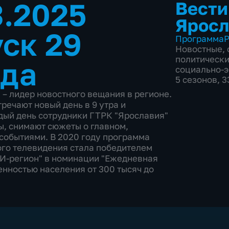
3.2025
Вести
Яросл
ск 29
Программа
Р
Новостные
,
политическ
ода
социально-
5 сезонов, 
– лидер новостного вещания в регионе.
речают новый день в 9 утра и
дый день сотрудники ГТРК "Ярославия"
ы, снимают сюжеты о главном,
событиями. В 2020 году программа
ого телевидения стала победителем
И-регион" в номинации "Ежедневная
нностью населения от 300 тысяч до