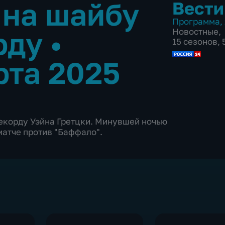
 на шайбу
Вести
Программа
,
рду
•
Новостные
,
15 сезонов,
рта 2025
екорду Уэйна Гретцки. Минувшей ночью
матче против "Баффало".