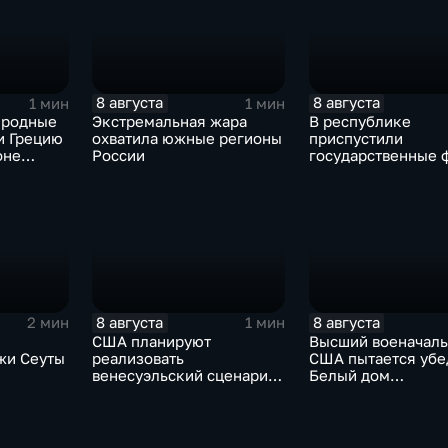
8 августа
8 августа
1 мин
1 мин
иродные
Экстремальная жара
В республике
и Грецию
охватила южные регионы
приспустили
оне
России
государственные 
сухи
зажгли свечи в па
жертвах обстрела
Цхинвала
8 августа
8 августа
2 мин
1 мин
США планируют
Высший военачал
жи Сеуты
реализовать
США пытается убе
венесуэльский сценарий
Белый дом
ого
для смены власти на Кубе
незамедлительно
кризиса
завершить конфли
Ираном