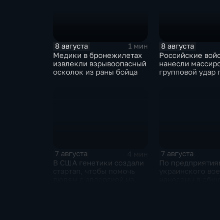
8 августа
8 августа
1 мин
Медики в бронежилетах
Российские вой
извлекли взрывоопасный
нанесли массир
осколок из раны бойца
групповой удар 
стратегическим
в глубоком тылу
7 августа
7 августа
4 мин
В США генетики создали
По предприятия
стартап, чтобы помочь
украинского во
людям с аллергией на
нанесены в общ
собак
сложности более
массированных 
групповых удар