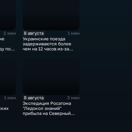
8 августа
2 мин
1 мин
ме
Украинские поезда
задерживаются более
ду по
чем на 12 часов из-за
м
угрозы обстрелов
8 августа
1 мин
3 мин
Экспедиция Росатома
ских
"Ледокол знаний"
прибыла на Северный
с
полюс
м