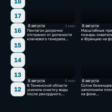
18
17
8 августа
8 августа
1 мин
16
Пентагон досрочно
Масштабные пр
отстранил от должности
пожары охватил
ключевого генерала
и Францию на ф
Чарльза Костанцу
европейской за
15
14
13
8 августа
8 августа
4 мин
В Тюменской области
Сотни беженцев
12
усилили очистку воды
заполонили пля
после рекордного
на фоне
летнего паводка
катастрофическ
миграционного 