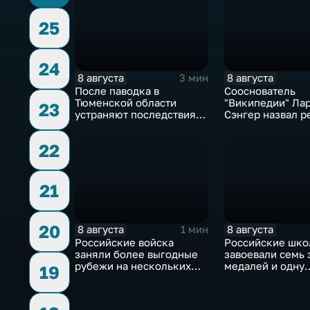
25
24
8 августа
8 августа
3 мин
После паводка в
Сооснователь
Тюменской области
"Википедии" Ла
23
устраняют последствия
Сэнгер назвал р
для водоснабжения
инструментом
пропаганды
22
21
20
8 августа
8 августа
1 мин
Российские войска
Российские шко
заняли более выгодные
завоевали семь 
рубежи на нескольких
медалей и одну
19
направлениях в зоне СВО
бронзовую на ту
ИИ