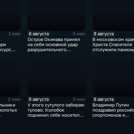
8 августа
8 августа
1 мин
3 мин
Остров Окинава принял
В московском хра
рри
на себя основной удар
Христа Спасителя
есурс
разрушительного
отслужили панихи
тайфуна "Дельфин"
погибшим жителя
Южной Осетии
8 августа
8 августа
2 мин
3 мин
льники
У этого сутулого забираю
Владимир Путин
золотых
тулово: Колобок
поздравил россий
подчинил себе носителя
спортсменов и
рнире по
в новом сказочном
физкультурников 
блокбастере
профессиональны
праздником