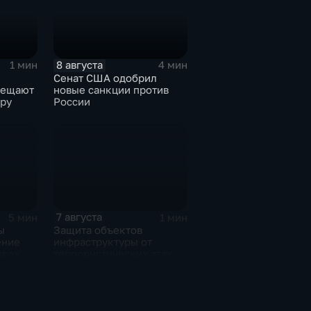
8 августа
1 мин
4 мин
Сенат США одобрил
бещают
новые санкции против
ру
России
7 августа
5 мин
1 мин
ы
Защита объектов
ение
инфраструктуры от
арах по
террористических атак