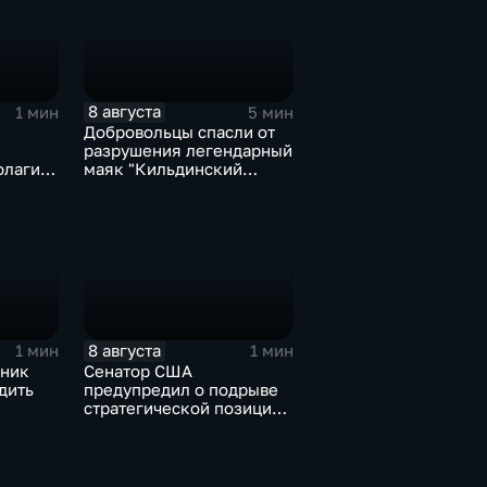
8 августа
1 мин
5 мин
Добровольцы спасли от
разрушения легендарный
флаги и
маяк "Кильдинский
мять о
Северный"
8 августа
1 мин
1 мин
ьник
Сенатор США
дить
предупредил о подрыве
стратегической позиции
из-за новых пошлин
кт с
против России