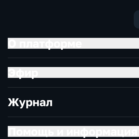
О платформе
Эфир
Журнал
Помощь и информация