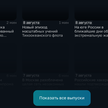
8 августа
8 августа
2 мин
1 мин
ска
Новый эпизод
На юге России в
ованный
масштабных учений
ближайшие дни о
по
Тихоокеанского флота
экстремальную жа
 объектам
 ВСУ
7 августа
7 августа
6 мин
6 мин
м
В Москве разоблачена
Российские хакер
енпрома
целая сеть незаконных
нашли подтвержд
ей
крипто-обменников
участия НАТО в уд
 10-ти
России
и
Показать все выпуски
ов