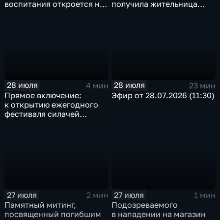
воспитания откроется на
получила жительница
базе иркутского Дома
Грановщины Ольга Джура
офицеров
28 июля
28 июля
4 мин
23 мин
Прямое включение:
Эфир от 28.07.2026 (11:30)
к открытию ежегодного
фестиваля силачей
«Владимиръ» в эти
минуты готовятся
на территории
Каштаковской рощи
в предместье Рабочее
27 июля
27 июля
2 мин
1 мин
Памятный митинг,
Подозреваемого
посвященный погибшим
в нападении на магазин