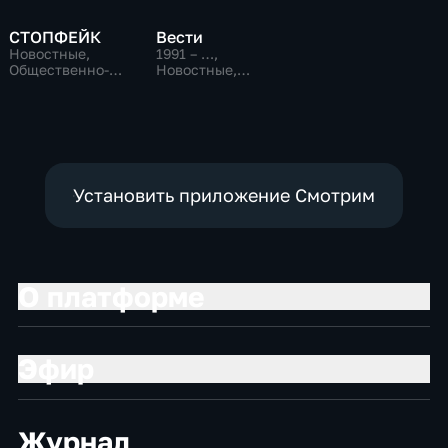
СТОПФЕЙК
Вести
Новостные,
1991 – …
,
Общественно-
Новостные,
политические,
Общественно-
общество
политические,
социально-
экономические
Установить приложение Смотрим
О платформе
Эфир
Журнал