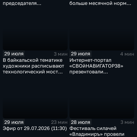
председателя
больше месячной нормы
правительства Иркутской
осадков
области Наталья
Дикусарова
29 июля
29 июля
3 мин
4 мин
В байкальской тематике
Интернет-портал
художники расписывают
«СВОйНАВИГАТОР38»
технологический мост
презентовали
через реку Ушаковку
в правительстве
в Иркутске
Иркутской области
29 июля
28 июля
23 мин
3 мин
Эфир от 29.07.2026 (11:30)
Фестиваль силачей
«Владимиръ» провели