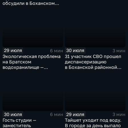
обсудили в Боханском
педагогическом
колледже
29 июля
30 июля
6 мин
3 мин
Экологическая проблема
31 участник СВО прошел
на Братском
диспансеризацию
водохранилище —
в Боханской районной
нашествие бакланов
больнице
привело к падению улова
рыбы
30 июля
29 июля
6 мин
3 мин
Гость студии —
Тайшет уходит под воду.
заместитель
В городе за день выпало