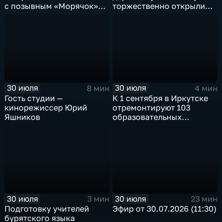
с позывным «Морячок»
торжественно открыли
и губернатор Игорь
в архитектурно-
Кобзев встретились
этнографическом музее
в Иркутске
«Тальцы»
30 июля
30 июля
8 мин
4 мин
Гость студии —
К 1 сентября в Иркутске
кинорежиссер Юрий
отремонтируют 103
Яшников
образовательных
учреждения
30 июля
30 июля
3 мин
23 мин
Подготовку учителей
Эфир от 30.07.2026 (11:30)
бурятского языка