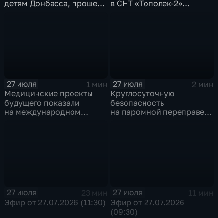
детям Донбасса, прошел
в СНТ «Тополек-2»
сегодня в Иркутске
задержали в Иркутске
27 июля
27 июля
1 мин
2 мин
Медицинские проекты
Круглосуточную
будущего показали
безопасность
на международном
на паромной переправе
конгрессе роботической
к острову Ольхон в разгар
хирургии
туристического сезона
обеспечивают
сотрудники ОМОН
Росгвардии
27 июля
27 июля
23 мин
11 мин
Эфир от 27.07.2026 (11:30)
Эфир от 27.07.2026
(09:30)