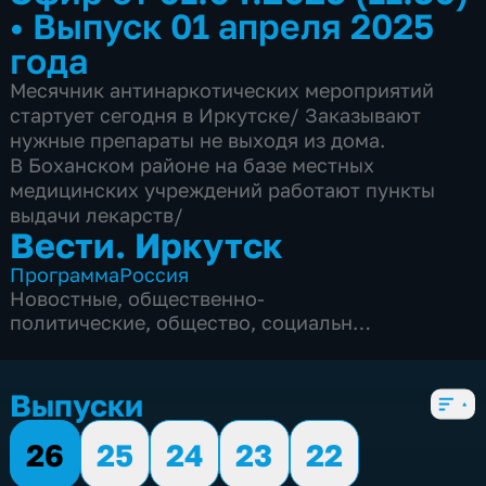
•
Выпуск 01 апреля 2025
года
Месячник антинаркотических мероприятий
стартует сегодня в Иркутске/ Заказывают
нужные препараты не выходя из дома.
В Боханском районе на базе местных
медицинских учреждений работают пункты
выдачи лекарств/
Вести. Иркутск
Программа
Россия
Новостные
,
общественно-
политические
,
общество
,
социально-
экономические
,
5 сезонов, 5528 выпусков
Выпуски
26
25
24
23
22