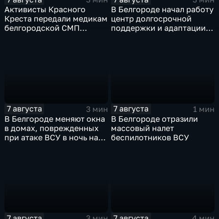
Активисты Красного
В Белгороде начал работу
Креста передали медикам
центр долгосрочной
белгородской СМП
поддержки и адаптации
защитные комплекты
ветеранов СВО и их семей
7 августа
7 августа
3 мин
1 мин
В Белгороде меняют окна
В Белгороде отразили
в домах, поврежденных
массовый налет
при атаке ВСУ в ночь на
беспилотников ВСУ
27 июля
7 августа
7 августа
3 мин
4 мин