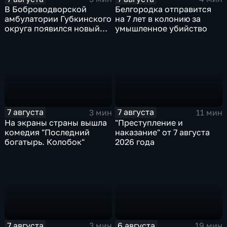
В Боброводворской
Белгородка отправится
амбулатории Губкинского
на 7 лет в колонию за
округа появился новый
умышленное убийство
специалист по программе
"Земский доктор"
7 августа
7 августа
3 мин
11 мин
На экраны страны вышла
"Преступление и
комедия "Последний
наказание" от 7 августа
богатырь. Колобок"
2026 года
7 августа
6 августа
3 мин
19 мин