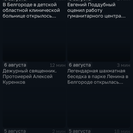
В Белгороде в детской
Евгений Поддубный
областной клинической
оценил работу
больнице открылось
гуманитарного центра
новое модульное
в Грайворонском округе
приемное отделение
6 августа
6 августа
12 мин
3 мин
Дежурный священник.
Легендарная шахматная
Протоиерей Алексей
беседка в парке Ленина в
Куренков
Белгороде открылась
после большой
реконструкции
5 августа
5 августа
2 мин
18 мин