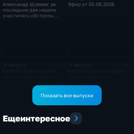
Александр Шуваев: за
Эфир от 05.08.2026
последние две недели
участились обстрелы
Белгородской области
5 августа
5 августа
3 мин
3 мин
Белгородцам вручили
В Белгороде наградили
медали общественного
представителей
признания "Отец солдата"
различных профессий
Показать все выпуски
Еще
интересное