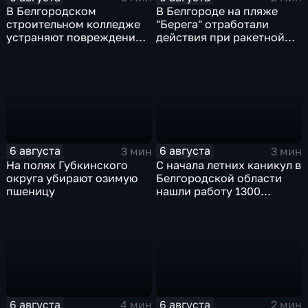
В Белгородском
В Белгороде на пляже
строительном колледже
"Берега" отработали
устраняют повреждения
действия при ракетной
после атаки ВСУ
опасности
6 августа
6 августа
3 мин
3 мин
На полях Губкинского
С начала летних каникул в
округа убирают озимую
Белгородской области
пшеницу
нашли работу 1300
подростков
6 августа
6 августа
4 мин
2 мин