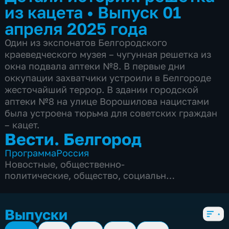
из кацета
•
Выпуск 01
апреля 2025 года
Один из экспонатов Белгородского
краеведческого музея – чугунная решетка из
окна подвала аптеки №8. В первые дни
оккупации захватчики устроили в Белгороде
жесточайший террор. В здании городской
аптеки №8 на улице Ворошилова нацистами
была устроена тюрьма для советских граждан
– кацет.
Вести. Белгород
Программа
Россия
Новостные
,
общественно-
политические
,
общество
,
социально-
экономические
,
5 сезонов, 9990 выпусков
Выпуски