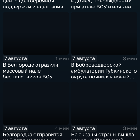
центр долгосрочной
в домах, поврежденных
поддержки и адаптации
при атаке ВСУ в ночь на
ветеранов СВО и их семей
27 июля
7 августа
7 августа
1 мин
3 мин
В Белгороде отразили
В Боброводворской
массовый налет
амбулатории Губкинского
беспилотников ВСУ
округа появился новый
специалист по программе
"Земский доктор"
7 августа
7 августа
4 мин
3 мин
Белгородка отправится
На экраны страны вышла