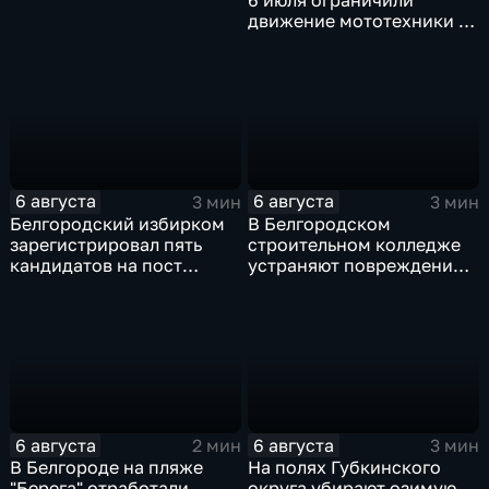
6 июля ограничили
движение мототехники в
ночное время
6 августа
6 августа
3 мин
3 мин
Белгородский избирком
В Белгородском
зарегистрировал пять
строительном колледже
кандидатов на пост
устраняют повреждения
губернатора
после атаки ВСУ
6 августа
6 августа
2 мин
3 мин
В Белгороде на пляже
На полях Губкинского
"Берега" отработали
округа убирают озимую