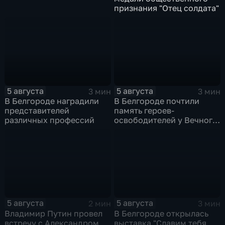
признания "Отец солдата"
5 августа
5 августа
3 мин
3 мин
В Белгороде наградили
В Белгороде почтили
представителей
память героев-
различных профессий
освободителей у Вечного
огня
5 августа
5 августа
2 мин
3 мин
Владимир Путин провел
В Белгороде открылась
встречу с Александром
выставка "Славим тебя,