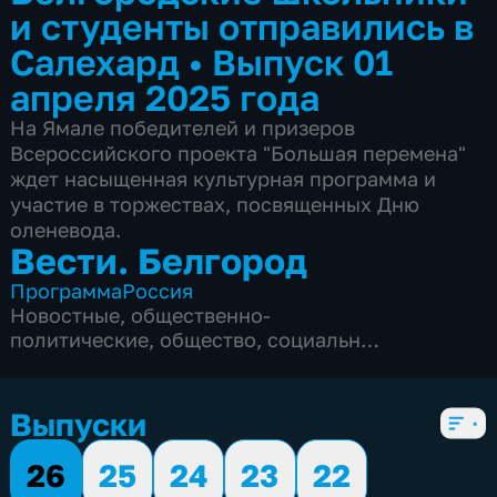
и студенты отправились в
Салехард
•
Выпуск 01
апреля 2025 года
На Ямале победителей и призеров
Всероссийского проекта "Большая перемена"
ждет насыщенная культурная программа и
участие в торжествах, посвященных Дню
оленевода.
Вести. Белгород
Программа
Россия
Новостные
,
общественно-
политические
,
общество
,
социально-
экономические
,
5 сезонов, 9985 выпусков
Выпуски
26
25
24
23
22