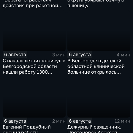
действия при ракетной
пшеницу
опасности
6 августа
6 августа
3 мин
4 мин
С начала летних каникул в
В Белгороде в детской
Белгородской области
областной клинической
нашли работу 1300
больнице открылось
подростков
новое модульное
приемное отделение
6 августа
6 августа
2 мин
12 мин
Евгений Поддубный
Дежурный священник.
оценил работу
Протоиерей Алексей