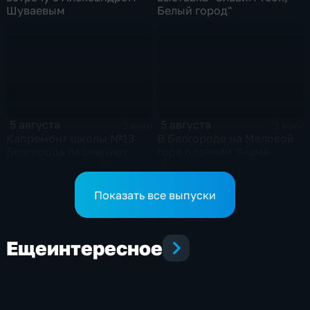
Шуваевым
Белый город"
5 августа
5 августа
3 мин
3 мин
Капремонт школы №13
В Белгороде на Меловой
Белгорода планируют
горе подняли Знамя
завершить к декабрю
Победы
Показать все выпуски
Еще
интересное