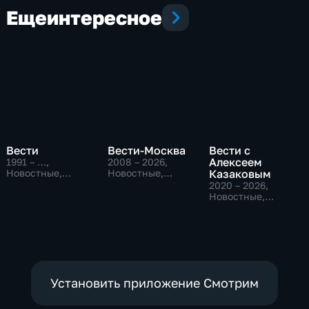
Еще
интересное
Вести
Вести-Москва
Вести с
Алексеем
1991 – …
,
2008 – 2026
,
Новостные,
Новостные,
Казаковым
Общественно-
Общественно-
2020 – 2026
,
политические,
политические,
Новостные,
социально-
социально-
Общественно-
экономические
экономические
политические
Установить приложение Смотрим