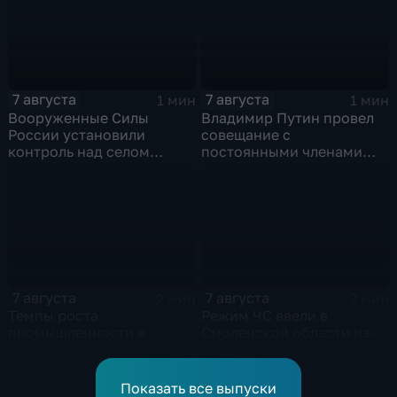
7 августа
7 августа
1 мин
1 мин
Вооруженные Силы
Владимир Путин провел
России установили
совещание с
контроль над селом
постоянными членами
Анискино в Харьковской
Совета безопасности
области
России
7 августа
7 августа
2 мин
3 мин
Темпы роста
Режим ЧС ввели в
промышленности в
Смоленской области из-
Алтайском крае в
за урагана
нынешнем году уже выше
среднего
Показать все выпуски