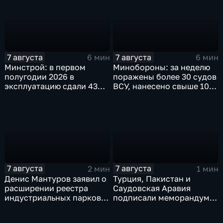
7 августа
7 августа
6 мин
6 мин
Минстрой: в первом
Минобороны: за неделю
полугодии 2026 в
поражены более 30 судов
эксплуатацию сдали 43
ВСУ, нанесено свыше 10
миллиона "квадратов"
ударов по ключевым
объектам
7 августа
7 августа
2 мин
1 мин
Денис Мантуров заявил о
Турция, Пакистан и
расширении реестра
Саудовская Аравия
индустриальных парков в
подписали меморандум о
Ярославской области
коллективной обороне