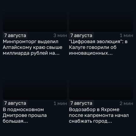
7 августа
7 августа
3 мин
1 мин
Минпромторг выделил
"Цифровая эволюция": в
Алтайскому краю свыше
Калуге говорили об
миллиарда рублей на
инновационных
промразвитие
IT‑проектах
7 августа
7 августа
1 мин
2 мин
В подмосковном
Водозабор в Яхроме
Дмитрове прошла
после капремонта начал
большая
снабжать город
агропромышленная
качественной водой
выставка