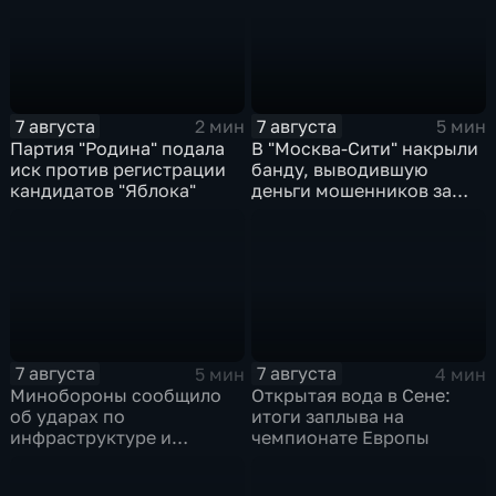
7 августа
7 августа
2 мин
5 мин
Партия "Родина" подала
В "Москва‑Сити" накрыли
иск против регистрации
банду, выводившую
кандидатов "Яблока"
деньги мошенников за
рубеж
7 августа
7 августа
5 мин
4 мин
Минобороны сообщило
Открытая вода в Сене:
об ударах по
итоги заплыва на
инфраструктуре и
чемпионате Европы
военной технике ВСУ