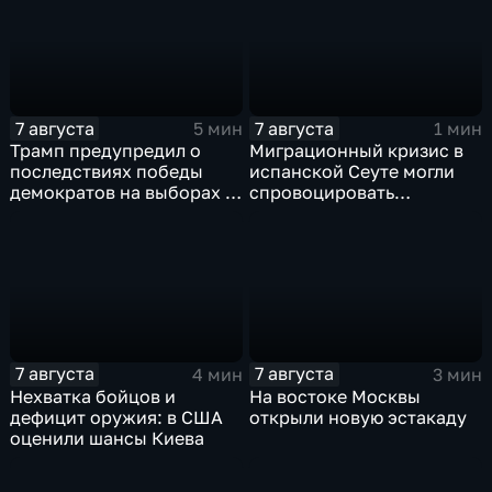
7 августа
7 августа
5 мин
1 мин
Трамп предупредил о
Миграционный кризис в
последствиях победы
испанской Сеуте могли
демократов на выборах в
спровоцировать
Сенат.
спецслужбы Израиля
7 августа
7 августа
4 мин
3 мин
Нехватка бойцов и
На востоке Москвы
дефицит оружия: в США
открыли новую эстакаду
оценили шансы Киева