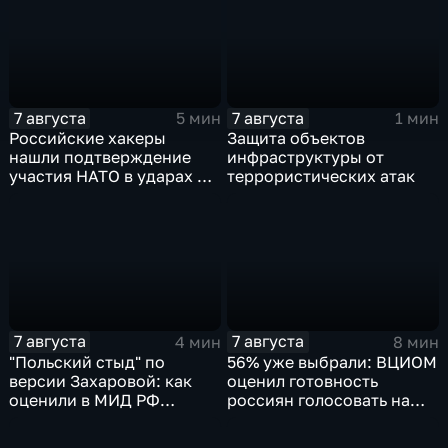
групповых ударов
7 августа
7 августа
5 мин
1 мин
Российские хакеры
Защита объектов
нашли подтверждение
инфраструктуры от
участия НАТО в ударах по
террористических атак
России
7 августа
7 августа
4 мин
8 мин
"Польский стыд" по
56% уже выбрали: ВЦИОМ
версии Захаровой: как
оценил готовность
оценили в МИД РФ
россиян голосовать на
скандальную речь
выборах в Госдуму
Навроцкого