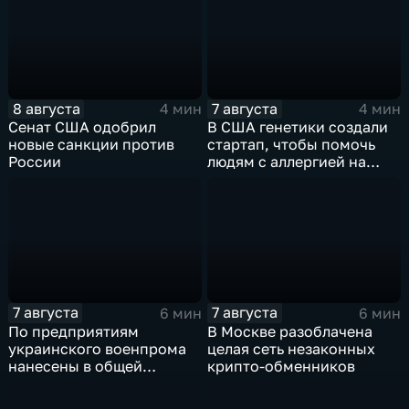
8 августа
7 августа
4 мин
4 мин
Сенат США одобрил
В США генетики создали
новые санкции против
стартап, чтобы помочь
России
людям с аллергией на
собак
7 августа
7 августа
6 мин
6 мин
По предприятиям
В Москве разоблачена
украинского военпрома
целая сеть незаконных
нанесены в общей
крипто-обменников
сложности более 10-ти
массированных и