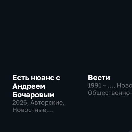
Есть нюанс с
Вести
Андреем
1991 – …
, Нов
Общественно
Бочаровым
политические
2026
, Авторские,
социально-
Новостные,
экономически
общественно-
политические