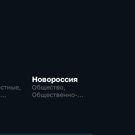
Новороссия
остные,
Общество,
-
Общественно-
,
политические
е