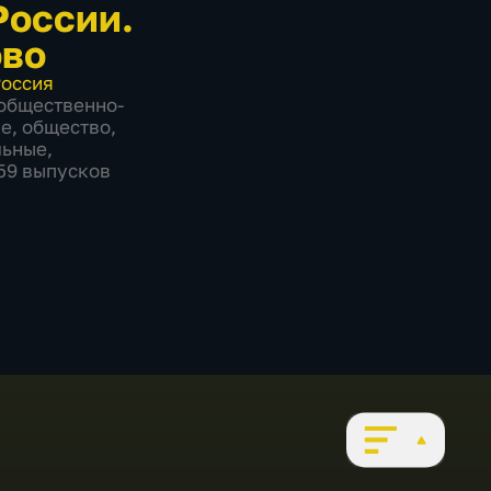
России.
во
оссия
общественно-
ие
,
общество
,
льные
,
559 выпусков