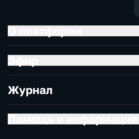
О платформе
Эфир
Журнал
Помощь и информация