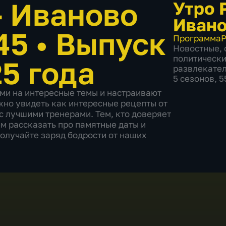
– Иваново
Утро 
Ивано
:45
•
Выпуск
Программа
Р
Новостные
,
политическ
5 года
развлекате
5 сезонов, 
ми на интересные темы и настраивают
жно увидеть как интересные рецепты от
с лучшими тренерами. Тем, кто доверяет
ем рассказать про памятные даты и
получайте заряд бодрости от наших