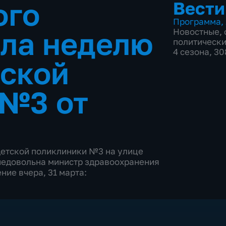
ого
Вести
Программа
,
ла неделю
Новостные
,
политическ
4 сезона, 3
тской
 №3 от
детской поликлиники №3 на улице
 недовольна министр здравоохранения
ие вчера, 31 марта: