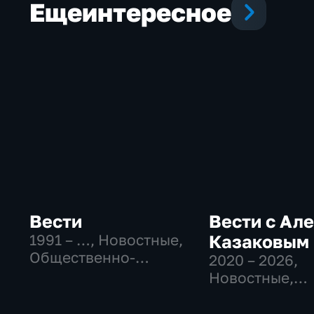
Еще
интересное
Вести
Вести с Ал
1991 – …
, Новостные,
Казаковым
Общественно-
2020 – 2026
,
политические,
Новостные,
социально-
Общественно
экономические
политические