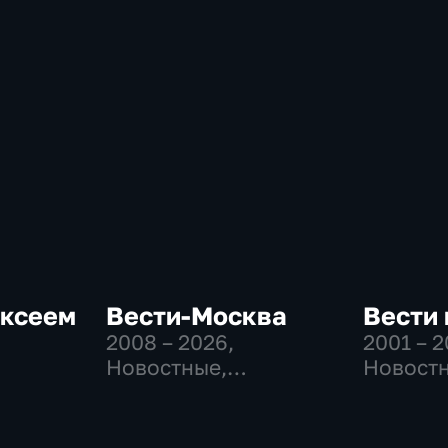
ексеем
Вести-Москва
Вести
2008 – 2026
,
2001 – 
Новостные,
Новостн
Общественно-
Общест
политические,
политич
-
социально-