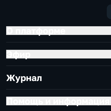
О платформе
Эфир
Журнал
Помощь и информация