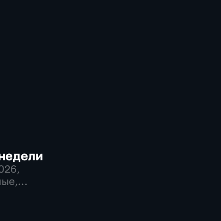
 недели
2026
,
ые,
венно-
еские