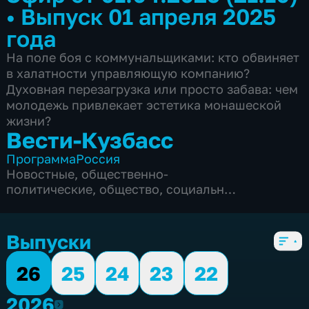
•
Выпуск 01 апреля 2025
года
На поле боя с коммунальщиками: кто обвиняет
в халатности управляющую компанию?
Духовная перезагрузка или просто забава: чем
молодежь привлекает эстетика монашеской
жизни?
Вести-Кузбасс
Программа
Россия
Новостные
,
общественно-
политические
,
общество
,
социально-
экономические
,
5 сезонов, 3135 выпусков
Выпуски
26
25
24
23
22
2026
2026