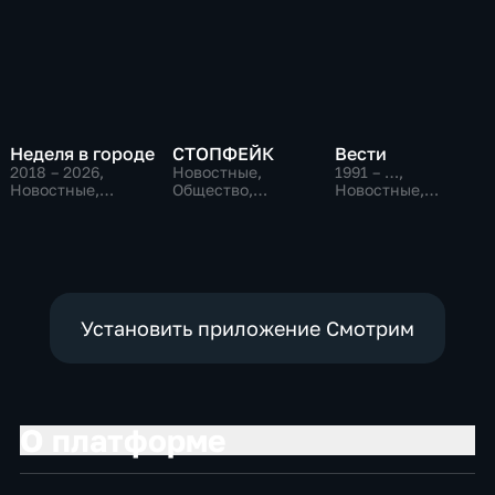
Неделя в городе
СТОПФЕЙК
Вести
2018 – 2026
,
Новостные,
1991 – …
,
Новостные,
Общество,
Новостные,
Общество,
общественно-
Общественно-
общественно-
политические
политические,
политические
социально-
экономические
Установить приложение Смотрим
О платформе