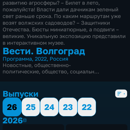
развитию агросферы? – Билет в лето,
пожалуйста! Власти дали дачникам зеленый
свет раньше срока. По каким маршрутам уже
возят волжских садоводов? – Защитники
Отечества. Бюсты миниатюрные, а подвиги –
великие. Уникальную экспозицию представили
в интерактивном музее.
Вести. Волгоград
Программа
,
2022
,
Россия
Новостные
,
общественно-
политические
,
общество
,
социально-
экономические
,
Ежедневные
,
новостные
,
5 сезонов, 2353 выпуска
Выпуски
26
25
24
23
22
2026
2026