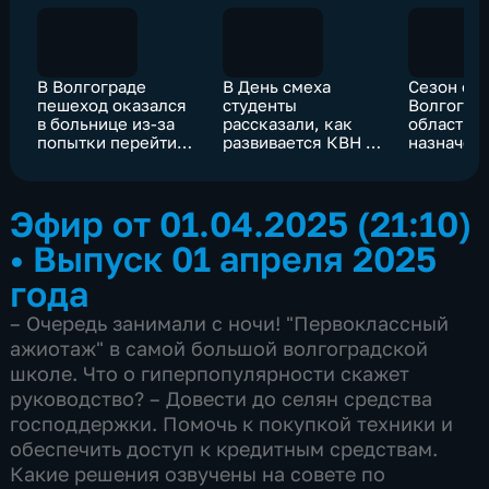
В Волгограде
В День смеха
Сезон отк
пешеход оказался
студенты
Волгогра
в больнице из-за
рассказали, как
области 
попытки перейти
развивается КВН в
назначен
дорогу не по
Волгограде
запустил
правилам
маршрут
Эфир от 01.04.2025 (21:10)
•
Выпуск 01 апреля 2025
года
– Очередь занимали с ночи! "Первоклассный
ажиотаж" в самой большой волгоградской
школе. Что о гиперпопулярности скажет
руководство? – Довести до селян средства
господдержки. Помочь к покупкой техники и
обеспечить доступ к кредитным средствам.
Какие решения озвучены на совете по