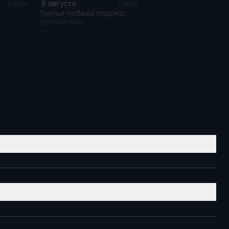
6 августа
1 мин
1 мин
Третья победа подряд:
российские
о
ватерполисты победили
о
Черногорию на
ю
юниорском чемпионате
мира