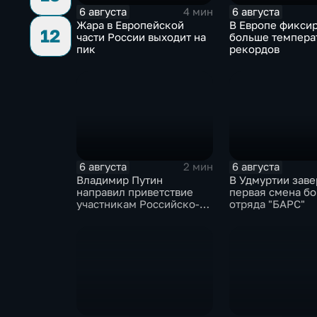
6 августа
6 августа
4 мин
Жара в Европейской
В Европе фикси
12
части России выходит на
больше темпера
пик
рекордов
6 августа
6 августа
2 мин
Владимир Путин
В Удмуртии зав
направил приветствие
первая смена б
участникам Российско-
отряда "БАРС"
киргизского
экономического форума
и Российско-киргизской
межрегиональной
конференции