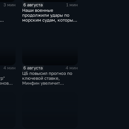
6 августа
3 мин
1 мин
Наши военные
продолжили удары по
морским судам, которые
жской
перевозят военные грузы
6 августа
4 мин
4 мин
ЦБ повысил прогноз по
тр"
ключевой ставке,
онов
Минфин увеличит
покупки валюты