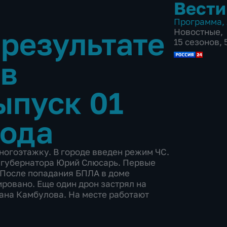
Вести
Программа
,
 результате
Новостные
,
15 сезонов,
 в
ыпуск 01
года
ногоэтажку. В городе введен режим ЧС.
о губернатора Юрий Слюсарь. Первые
 После попадания БПЛА в доме
ровано. Еще один дрон застрял на
лана Камбулова. На месте работают