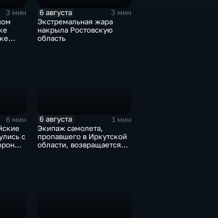
6 августа
3 мин
3 мин
ном
Экстремальная жара
ке
накрыла Ростовскую
рке
область
6 августа
6 мин
1 мин
йские
Экипаж самолета,
улись с
пропавшего в Иркутской
ороны
области, возвращается
домой