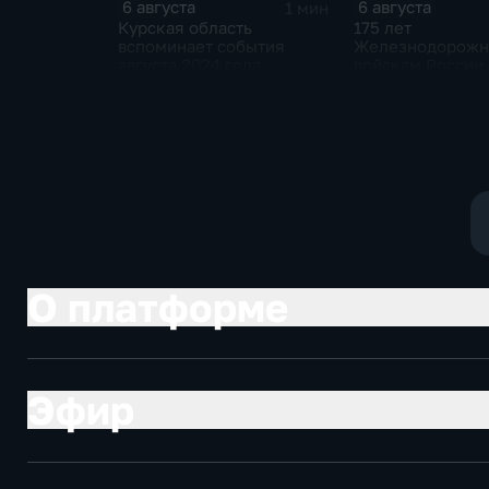
6 августа
6 августа
1 мин
Курская область
175 лет
вспоминает события
Железнодорож
августа 2024 года
войскам России
О платформе
Эфир