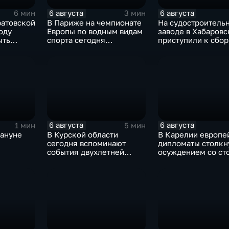
6 августа
6 августа
6 мин
3 мин
ратовской
В Париже на чемпионате
На судостроитель
оду
Европы по водным видам
заводе в Хабаровс
ыть
спорта сегодня
приступили к сбо
завершаются
дебаркадеров
выступления по прыжкам
в воду
6 августа
6 августа
1 мин
5 мин
кануне
В Курской области
В Карелии европе
сегодня вспоминают
дипломаты столкн
события двухлетней
осуждением со ст
орода от
давности
жителей
тских