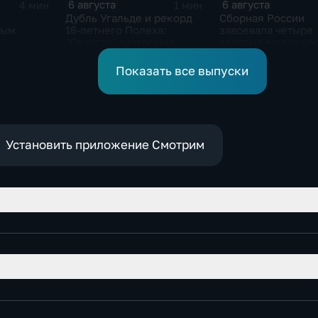
6 августа
6 августа
4 мин
1 мин
Дубль Угальде и рекорд
Сборная России
ным
16-летнего Полеха:
завоевала четыре
"Спартак" разгромил
золотые медали в
"Оренбург" в Кубке
второй день КМ п
России
зимнему плавани
Показать все выпуски
Установить приложение Смотрим