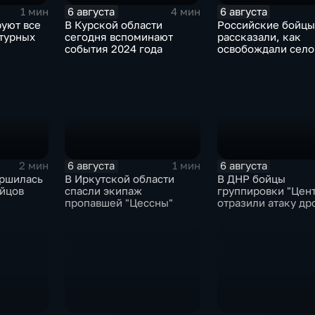
6 августа
6 августа
1 мин
4 мин
руют все
В Курской области
Российские бойцы
турных
сегодня вспоминают
рассказали, как
события 2024 года
освобождали село
Зарница в Запоро
области
6 августа
6 августа
2 мин
1 мин
ершилась
В Иркутской области
В ДНР бойцы
ойцов
спасли экипаж
группировки "Цен
пропавшей "Цессны"
отразили атаку др
ВСУ