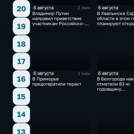
20
6 августа
6 августа
2 мин
Владимир Путин
В Хвалынске Са
направил приветствие
области в этом г
участникам Российско-
планируют откр
19
киргизского
новую больницу
экономического форума
и Российско-киргизской
18
межрегиональной
конференции
17
6 августа
6 августа
1 мин
16
В Приморье
В Белгороде на
предотвратили теракт
отметили 83-ю
годовщину
освобождения г
15
немецко-фашис
захватчиков
14
13