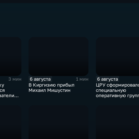
6 августа
6 августа
3 мин
1 мин
ку
В Киргизию прибыл
ЦРУ сформировал
ся
Михаил Мишустин
специальную
затели
оперативную груп
смене власти на К