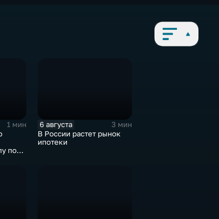
6 августа
1 мин
3 мин
о
В России растет рынок
ипотеки
пу по
убе.