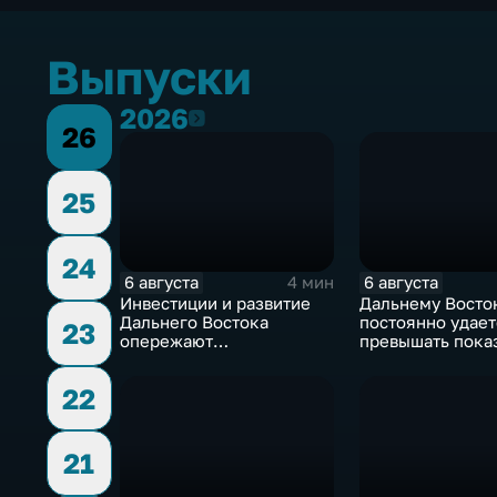
Выпуски
2026
2026
26
25
24
6 августа
6 августа
4 мин
Инвестиции и развитие
Дальнему Восто
Дальнего Востока
постоянно удает
23
опережают
превышать пока
среднероссийские
привлечения
показатели
инвестицийВ
22
21