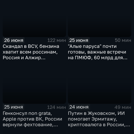
наркокартелями.
26 июня
25 июня
122 мин
50 мин
Скандал в ВСУ, бензина
"Алые паруса" почти
хватит всем россинам,
готовы, важные встречи
Россия и Алжир
на ПМЮФ, 60 млрд для
наращивают торговый
аграриев
оборот
25 июня
24 июня
124 мин
49 мин
Генконсул non grata,
Путин в Жуковском, ИИ
Apple против ВК, России
помогает Эрмитажу,
вернули фехтование,
криптовалюта в России,
Дитер Болен влип
ПМЮФ открылся в СПб