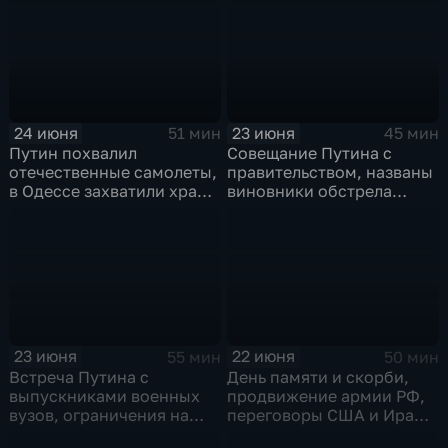
24 июня
23 июня
51 мин
45 мин
Путин похвалил
Совещание Путина с
отечественные самолеты,
правительством, названы
в Одессе захватили храм,
виновники обстрела
Гданьск без Зеленского
детей, похороны юного
героя в Ингушетии
23 июня
22 июня
55 мин
50 мин
Встреча Путина с
День памяти и скорби,
выпускниками военных
продвижение армии РФ,
вузов, ограничения на
переговоры США и Ирана,
топливо в Крыму, планы
Стармер в отставке и