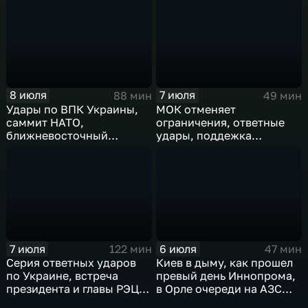
международного
конфликт, слияние
сотрудничества,
циклонов
суперциклон и эффект
Фудзивары
8 июля
7 июля
88 мин
49 мин
Удары по ВПК Украины,
МОК отменяет
саммит НАТО,
ограничения, ответные
ближневосточный
удары, поддежка
конфликт,новые драмы
экспорта, теракт в
чемпионата мира,
Монако
слияние циклонов
7 июля
6 июля
122 мин
47 мин
Серия ответных ударов
Киев в дыму, как прошел
по Украине, встреча
превый день Иннопрома,
президента и главы РЭЦ,
в Орле очереди на АЗС
саммит альянса в Анкаре,
стали меньше, биохакер