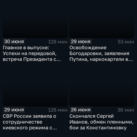
Мбаппе
Монако
30 июня
29 июня
128 мин
53 мин
Главное в выпуске:
Освобождение
Успехи на передовой,
Богодаровки, заявления
встреча Президента с
Путина, наркокартели в
главой Курской области и
Киеве, ядерный вопрос
исторический теракт в
Финляндии, возвращение
Монако
пленных, шторм в Париже
и плей-офф ЧМ
29 июня
26 июня
126 мин
36 мин
СВР России заявила о
Скончался Сергей
сотрудничестве
Иванов, обмен пленными,
киевского режима с
бои за Константиновку
мексиканскими