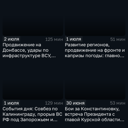
в Иране
области, переговоры в
Армении, рекорд Бельгии
на ЧМ и ливни в Москве.
2 июля
1 июля
125 мин
51 мин
Продвижение на
Развитие регионов,
Донбассе, удары по
продвижение на фронте и
инфраструктуре ВСУ,
капризы погоды: главное
юбилей Калининградской
к этому часу
области, визит фон дер
Ляйен в Армению, рекорд
Бельгии на ЧМ и скорые
ливни в Москве.
1 июля
30 июня
129 мин
53 мин
События дня: Совбез по
Бои за Константиновку,
Калининграду, прорыв ВС
встреча Президента с
РФ под Запорожьем и
главой Курской области и
исторический рекорд
ликвидация олигарха в