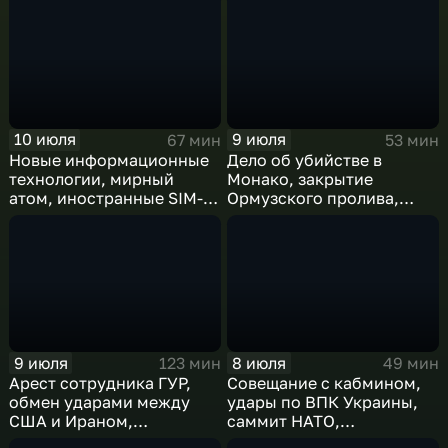
10 июля
9 июля
67 мин
53 мин
Новые информационные
Дело об убийстве в
технологии, мирный
Монако, закрытие
атом, иностранные SIM-
Ормузского пролива,
карты и обход
рост продаж книг в
блокировок
России
9 июля
8 июля
123 мин
49 мин
Арест сотрудника ГУР,
Совещание с кабмином,
обмен ударами между
удары по ВПК Украины,
США и Ираном,
саммит НАТО,
результаты
ближневосточный