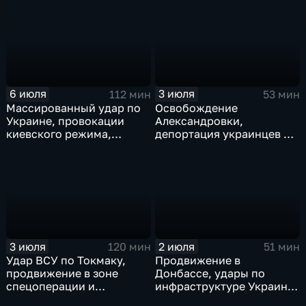
теракт в Монако
Брайан Джонсон
рассказал о редкой
болезни
6 июля
3 июля
112 мин
53 мин
Массированный удар по
Освобождение
Украине, провокации
Александровки,
киевского режима,
депортация украинцев из
развитие регионов
Германии и масштабные
тульские перспективы,
проекты ВТБ на Чукотке
скандал на чемпионате
мира
3 июля
2 июля
120 мин
51 мин
Удар ВСУ по Токмаку,
Продвижение в
продвижение в зоне
Донбассе, удары по
спецоперации и
инфраструктуре Украины,
прощание с Али Хаменеи
юбилей Калининградской