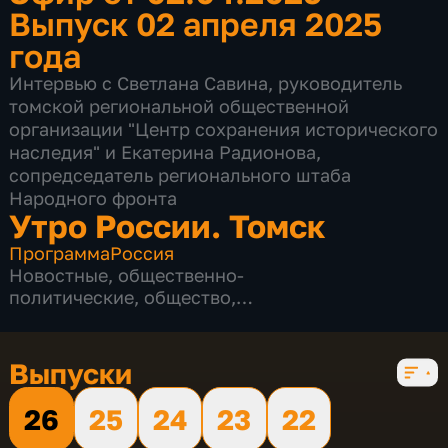
Выпуск 02 апреля 2025
года
Интервью с Светлана Савина, руководитель
томской региональной общественной
организации "Центр сохранения исторического
наследия" и Екатерина Радионова,
сопредседатель регионального штаба
Народного фронта
Утро России. Томск
Программа
Россия
Новостные
,
общественно-
политические
,
общество
,
развлекательные
,
социально-
экономические
,
5 сезонов, 839 выпусков
Выпуски
26
25
24
23
22