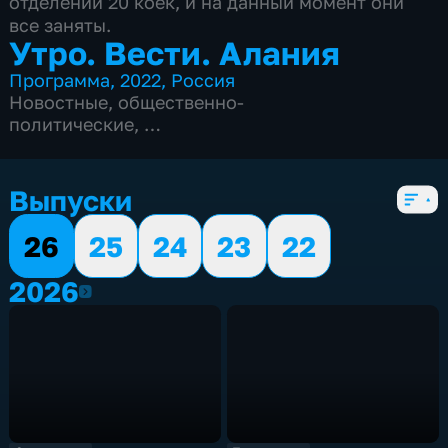
отделении 20 коек, и на данный момент они
все заняты.
Утро. Вести. Алания
Программа
,
2022
,
Россия
Новостные
,
общественно-
политические
,
5 сезонов, 2194 выпуска
Выпуски
26
25
24
23
22
2026
2026