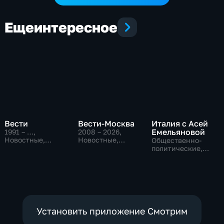
Еще
интересное
Вести
Вести-Москва
Италия с Асей
Емельяновой
1991 – …
,
2008 – 2026
,
Новостные,
Новостные,
Общественно-
Общественно-
Общественно-
политические,
политические,
политические,
Общество,
социально-
социально-
новостные
экономические
экономические
Установить приложение Смотрим