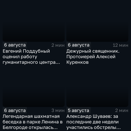
подростков
новое модульное
приемное отделение
6 августа
6 августа
2 мин
12 мин
Евгений Поддубный
Дежурный священник.
оценил работу
Протоиерей Алексей
гуманитарного центра
Куренков
в Грайворонском округе
6 августа
5 августа
3 мин
2 мин
Легендарная шахматная
Александр Шуваев: за
беседка в парке Ленина в
последние две недели
Белгороде открылась
участились обстрелы