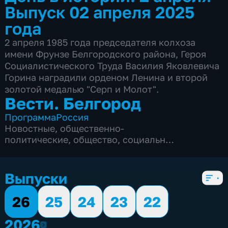
Выпуск 02 апреля 2025
года
2 апреля 1985 года председателя колхоза
имени Фрунзе Белгородского района, Героя
Социалистического Труда Василия Яковлевича
Горина наградили орденом Ленина и второй
золотой медалью "Серп и Молот".
Вести. Белгород
Программа
Россия
Новостные
,
общественно-
политические
,
общество
,
социально-
экономические
,
5 сезонов, 9975 выпусков
Выпуски
26
25
24
23
22
2026
2026