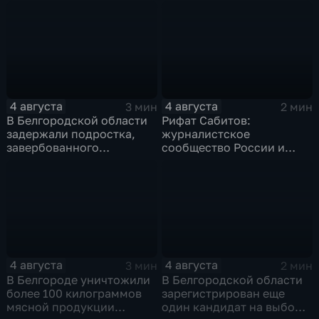
Заводском переулке
4 августа
4 августа
3 мин
2 мин
В Белгородской области
Рифат Сабитов:
задержали подростка,
журналистское
завербованного
сообщество России и
Украиной через чат
Казахстана должно
знакомств "Дайвинчик"
совместно противостоять
фейкам и дезинформации
4 августа
4 августа
3 мин
2 мин
В Белгороде уничтожили
В Белгородской области
более 100 килограммов
зарегистрирован еще
мясной продукции
один кандидат на выборы