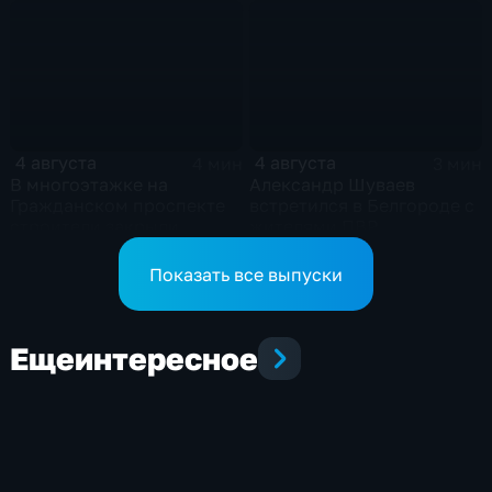
неизвестного
в депутаты Госдумы
происхождения
4 августа
4 августа
4 мин
3 мин
В многоэтажке на
Александр Шуваев
Гражданском проспекте
встретился в Белгороде с
строители закрыли
жителями ПВР
тепловой контур по
временной схеме
Показать все выпуски
Еще
интересное