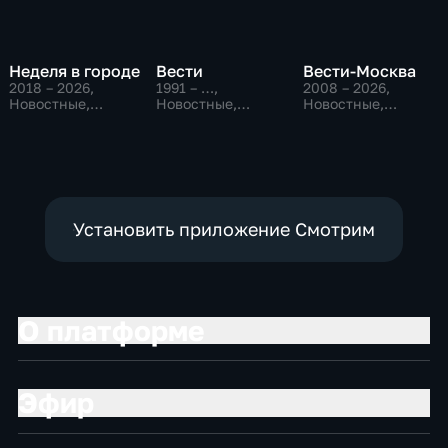
Неделя в городе
Вести
Вести-Москва
2018 – 2026
,
1991 – …
,
2008 – 2026
,
Новостные,
Новостные,
Новостные,
Общество,
Общественно-
Общественно-
общественно-
политические,
политические,
политические
социально-
социально-
экономические
экономические
Установить приложение Смотрим
О платформе
Эфир