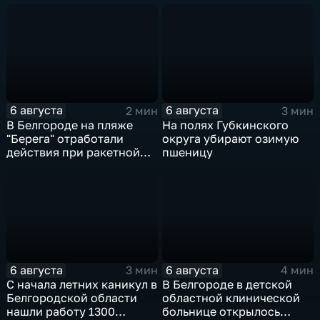
губернатора
после атаки ВСУ
6 августа
6 августа
2 мин
3 мин
В Белгороде на пляже
На полях Губкинского
"Берега" отработали
округа убирают озимую
действия при ракетной
пшеницу
опасности
6 августа
6 августа
3 мин
4 мин
С начала летних каникул в
В Белгороде в детской
Белгородской области
областной клинической
нашли работу 1300
больнице открылось