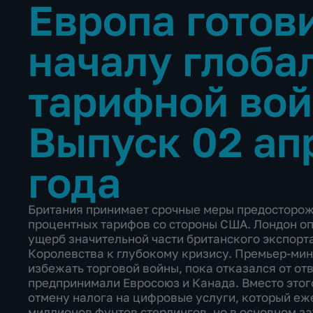
Европа готов
началу глоба
тарифной во
Выпуск 02 ап
года
Британия принимает срочные меры предосторож
процентных тарифов со стороны США. Лондон оп
ущерб значительной части британского экспорт
Королевства к глубокому кризису. Премьер-мин
избежать торговой войны, пока отказался от от
предпринимали Евросоюз и Канада. Вместо этог
отмену налога на цифровые услуги, который еж
миллионов фунтов стерлингов, но в основном з