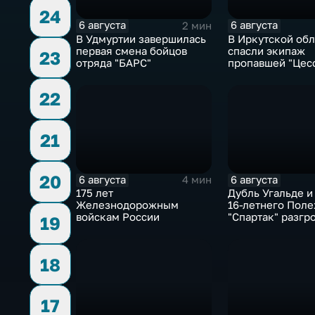
24
6 августа
6 августа
2 мин
В Удмуртии завершилась
В Иркутской обл
первая смена бойцов
спасли экипаж
23
отряда "БАРС"
пропавшей "Цес
22
21
20
6 августа
6 августа
4 мин
175 лет
Дубль Угальде и
Железнодорожным
16-летнего Поле
войскам России
"Спартак" разгр
19
"Оренбург" в Ку
России
18
17