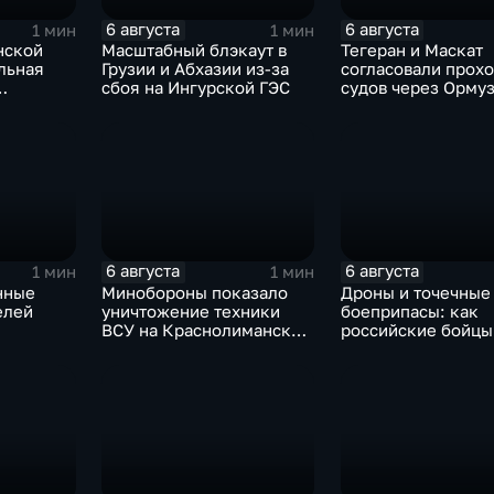
6 августа
6 августа
1 мин
1 мин
нской
Масштабный блэкаут в
Тегеран и Маскат
льная
Грузии и Абхазии из-за
согласовали прох
сбоя на Ингурской ГЭС
судов через Орму
пролив вопреки п
США
6 августа
6 августа
1 мин
1 мин
нные
Минобороны показало
Дроны и точечные
елей
уничтожение техники
боеприпасы: как
ВСУ на Краснолиманском
российские бойцы
направлении
выбивают противн
ДНР