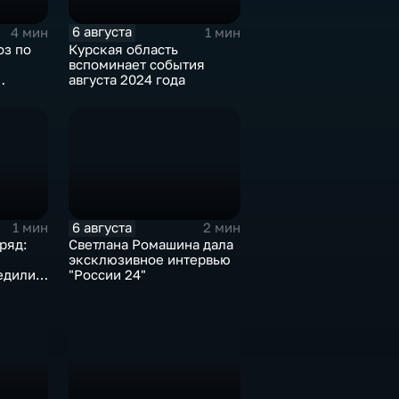
6 августа
4 мин
1 мин
оз по
Курская область
вспоминает события
августа 2024 года
6 августа
1 мин
2 мин
ряд:
Светлана Ромашина дала
эксклюзивное интервью
едили
"России 24"
онате