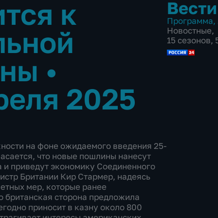
ится к
Вести
Программа
,
льной
Новостные
,
15 сезонов,
йны
•
реля 2025
ности на фоне ожидаемого введения 25-
асается, что новые пошлины нанесут
а и приведут экономику Соединенного
истр Британии Кир Стармер, надеясь
ветных мер, которые ранее
о британская сторона предложила
егодно приносит в казну около 800
атрагивает интересы американских