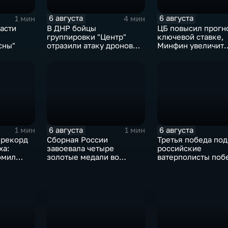
6 августа
6 августа
1 мин
4 мин
асти
В ДНР бойцы
ЦБ повысил прогн
группировки "Центр"
ключевой ставке,
сны"
отразили атаку дронов
Минфин увеличит
ВСУ
покупки валюты
6 августа
6 августа
1 мин
1 мин
 рекорд
Сборная России
Третья победа под
ха:
завоевала четыре
российские
омил
золотые медали во
ватерполисты поб
бке
второй день КМ по
Черногорию на
зимнему плаванию
юниорском чемпи
мира