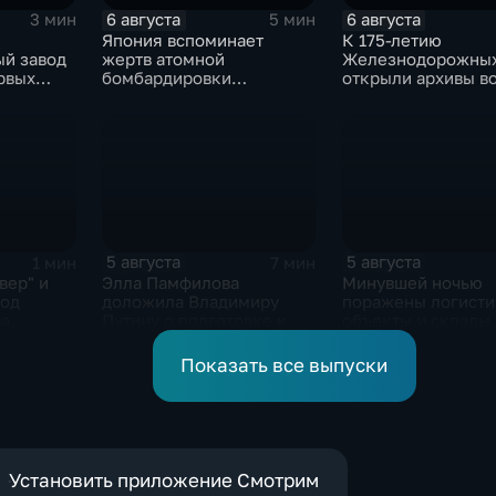
6 августа
6 августа
3 мин
5 мин
Япония вспоминает
К 175-летию
ый завод
жертв атомной
Железнодорожных
рвых
бомбардировки
открыли архивы в
Хиросимы
лет
5 августа
5 августа
1 мин
7 мин
вер" и
Элла Памфилова
Минувшей ночью
под
доложила Владимиру
поражены логисти
ва
Путину о подготовке к
объекты и склады
кта
выборам в Госдуму
Показать все выпуски
Установить приложение Смотрим