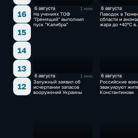
6 августа
6 августа
1 мин
16
На учениях ТОФ
Паводок в Тюме
"Гремящий" выполнил
области и анома
пуск "Калибра"
жара до +40°C в
Ростовской
15
14
13
6 августа
6 августа
1 мин
Залужный заявил об
Российские вое
12
исчерпании запасов
эвакуируют жит
вооружений Украины
Константиновк