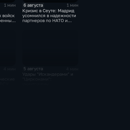
6 августа
1 мин
1 мин
Кризис в Сеуте: Мадрид
 войск
усомнился в надежности
оенных
партнеров по НАТО и
США
5 августа
4 мин
4 мин
Удары "Искандерами" и
ческие
"Цирконами":
 ВСУ
уничтожены
логистические базы ВСУ
под Киевом