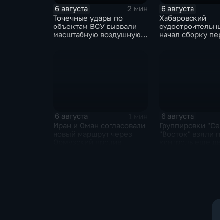
6 августа
6 августа
2 мин
Точечные удары по
Хабаровский
объектам ВСУ вызвали
судостроительн
масштабную воздушную
начал сборку пе
тревогу на Украине
дебаркадеров
6 августа
6 августа
1 мин
Иран и Оман согласовали
Группировки "Се
новый маршрут через
"Восток" взяли 
Ормузский пролив
контроль еще д
населенных пун