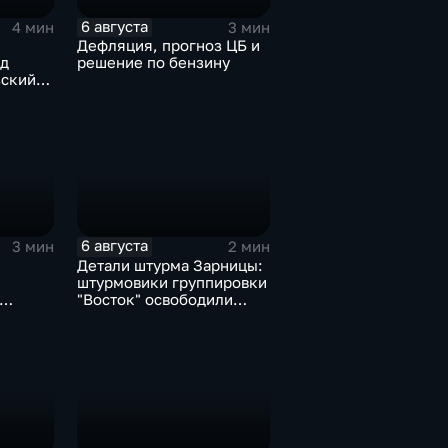
6 августа
4 мин
3 мин
Дефляция, прогноз ЦБ и
од
решение по бензину
зский
озиции
6 августа
3 мин
2 мин
Детали штурма Зарницы:
штурмовики группировки
"Восток" освободили
ика в
село в Запорожье