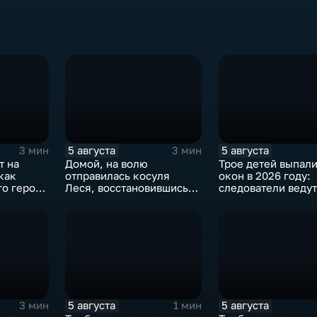
5 августа
5 августа
3 мин
3 мин
т на
Домой, на волю
Трое детей выпали
как
отправилась косуля
окон в 2026 году:
го героя
Леся, восстановившись
следователи ведут
после ДТП
проверку
5 августа
5 августа
3 мин
1 мин