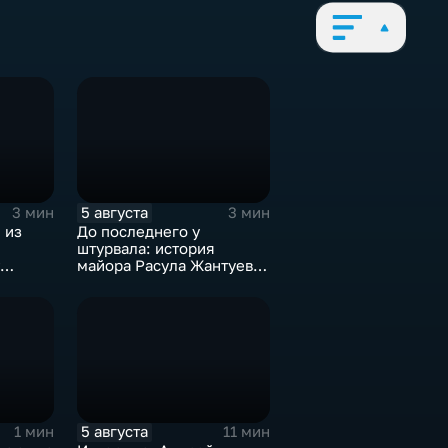
5 августа
3 мин
3 мин
 из
До последнего у
штурвала: история
майора Расула Жантуева,
ценой жизни спасшего
жителей Бурети
5 августа
1 мин
11 мин