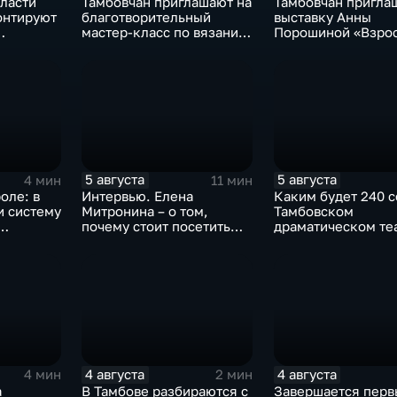
ласти
Тамбовчан приглашают на
Тамбовчан пригла
онтируют
благотворительный
выставку Анны
мастер-класс по вязанию
Порошиной «Взро
ртерий
для «Крошек с ладошку»
Дети»
5 августа
5 августа
4 мин
11 мин
оле: в
Интервью. Елена
Каким будет 240 с
и систему
Митронина – о том,
Тамбовском
почему стоит посетить
драматическом те
выставку «Неизвестный
Агапкин»
4 августа
4 августа
4 мин
2 мин
а
В Тамбове разбираются с
Завершается перв