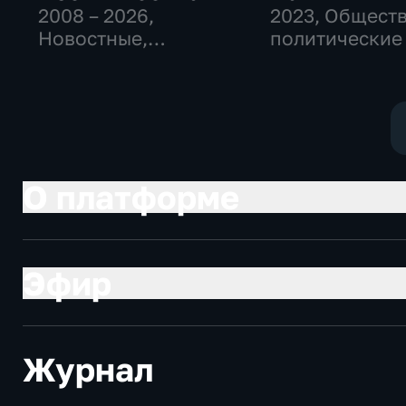
2008 – 2026
,
2023
, Общест
Новостные,
политические
Общественно-
политические,
социально-
экономические
О платформе
Эфир
Журнал