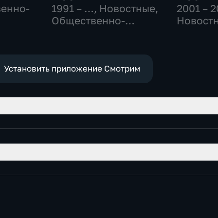
венно-
1991 – …
, Новостные,
2001 – 
Общественно-
Новостн
политические,
Общест
социально-
политич
экономические
Установить приложение Смотрим