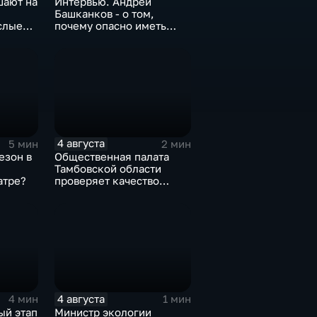
шают на
Интервью. Андрей
Башканков - о том,
слые
почему опасно иметь
дело с
"раздолжнителями"
4 августа
5 мин
2 мин
езон в
Общественная палата
Тамбовской области
атре?
проверяет качество
оказания медпомощи
участникам СВО
4 августа
4 мин
1 мин
ый этап
Министр экологии