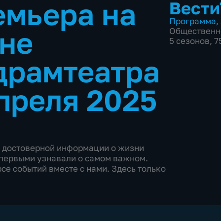
емьера на
Вести
Программа
,
не
Общественн
5 сезонов, 
драмтеатра
преля 2025
и достоверной информации о жизни
ы первыми узнавали о самом важном.
се событий вместе с нами. Здесь только