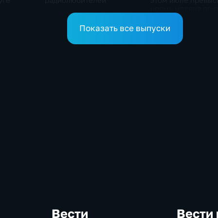
уге
радиолюбителей
этом июле превыс
норму месяца почт
с половиной раза
Показать все выпуски
Вести
Вести