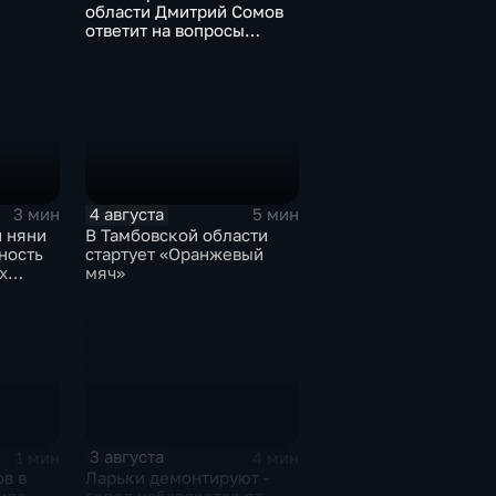
области Дмитрий Сомов
ответит на вопросы
граждан в прямом эфире
4 августа
3 мин
5 мин
й няни
В Тамбовской области
ность
стартует «Оранжевый
х
мяч»
3 августа
1 мин
4 мин
в в
Ларьки демонтируют -