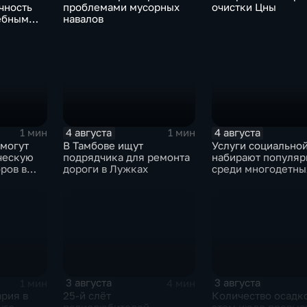
чность
проблемами мусорных
очистки Цны
ебным
навалов
4 августа
4 августа
1 мин
1 мин
смогут
В Тамбове ищут
Услуги социально
ческую
подрядчика для ремонта
набирают популяр
ров в
дороги в Лужках
среди многодетны
семей
3 августа
3 августа
1 мин
4 мин
рия в
25-й слёт
Количество осадко