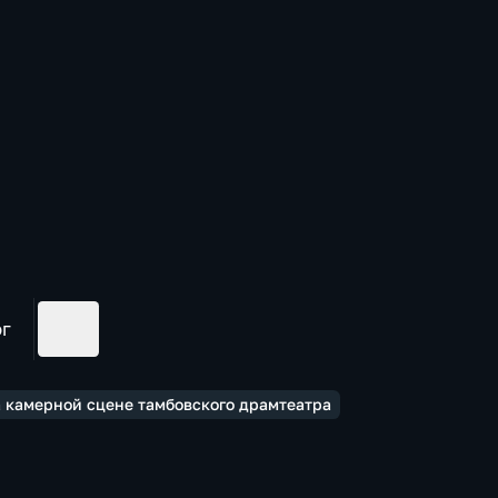
ог
а камерной сцене тамбовского драмтеатра