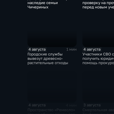
наследие семьи
проверку на про
Чичериных
перед новым уч
годом
4 августа
4 августа
1 мин
Городские службы
Участники СВО 
вывезут древесно-
получить юриди
растительные отходы
помощь прокуро
своих округах
4 августа
3 августа
4 мин
Пространство «Ремесло»
Смертельная ава