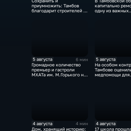
Сохранить и
В Тамбовской об
приумножить: Тамбов
капитально рем
благодарит строителей за
одну из важных
вклад в развитие города
транспортных а
5 августа
5 августа
6 мин
Громадное количество
На особом контр
премьер и гастроли
Тамбове оценил
МХАТа им. М.Горького на
медпомощи для
сцене тамбовской драмы
участников СВО
4 августа
4 августа
4 мин
Дом, хранящий историю:
17 школа прошл