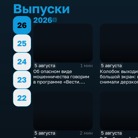
Выпуски
2026
2026
26
25
24
5 августа
5 августа
1 мин
Об опасном виде
Колобок выходи
мошенничества говорим
большой экран: 
23
в программе «Вести.
снимали дерзко
Интервью».
из «Последнего
богатыря»
22
5 августа
5 августа
2 мин