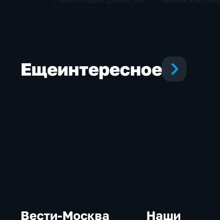
станет общим домом для
Тамбовском окр
сотни творцов со всей
области
Еще
интересное
Вести-Москва
Наши