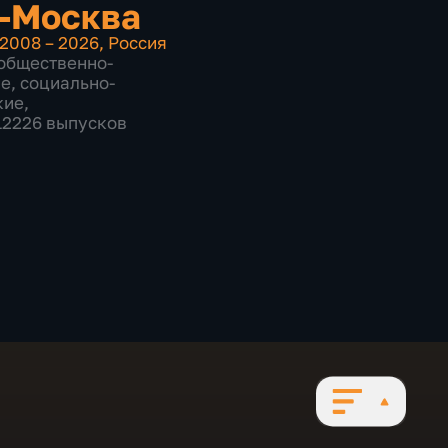
-Москва
2008 – 2026
,
Россия
общественно-
ие
,
социально-
кие
,
 12226 выпусков