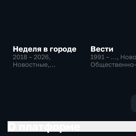
Неделя в городе
Вести
2018 – 2026
,
1991 – …
, Нов
Новостные,
Общественно
Общество,
политические
общественно-
социально-
политические
экономически
О платформе