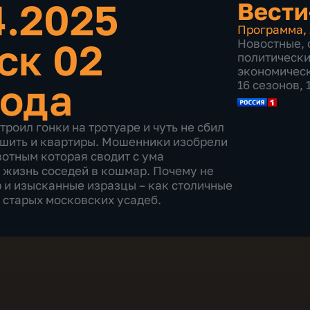
4.2025
Вести
Программа
,
ск 02
Новостные
,
политическ
экономичес
года
16 сезонов,
роил гонки на тротуаре и чуть не сбил
ишить и квартиры. Мошенники изобрели
отным которая сводит с ума
жизнь соседей в кошмар. Почему не
р и изысканные изразцы – как столичные
 старых московских усадеб.