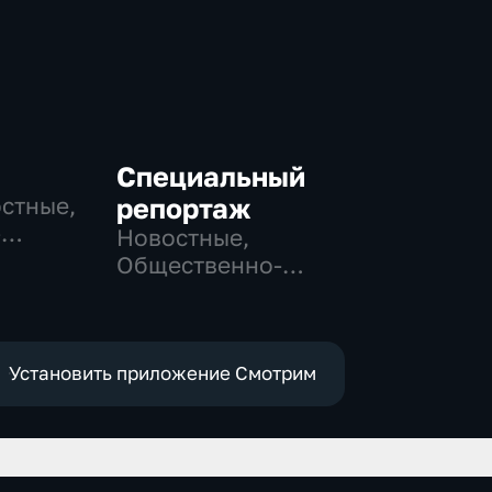
Специальный
остные,
репортаж
-
Новостные,
,
Общественно-
политические,
е
социально-
экономические
Установить приложение Смотрим