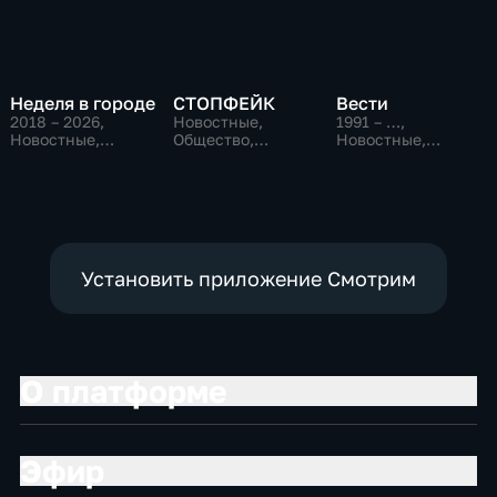
Неделя в городе
СТОПФЕЙК
Вести
2018 – 2026
,
Новостные,
1991 – …
,
Новостные,
Общество,
Новостные,
Общество,
общественно-
Общественно-
общественно-
политические
политические,
политические
социально-
экономические
Установить приложение Смотрим
О платформе
Эфир