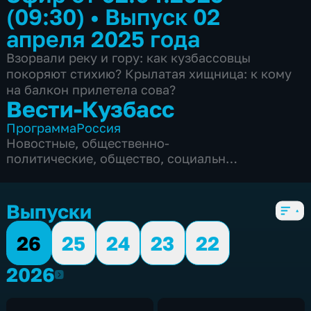
(09:30)
•
Выпуск 02
апреля 2025 года
Взорвали реку и гору: как кузбассовцы
покоряют стихию? Крылатая хищница: к кому
на балкон прилетела сова?
Вести-Кузбасс
Программа
Россия
Новостные
,
общественно-
политические
,
общество
,
социально-
экономические
,
5 сезонов, 3135 выпусков
Выпуски
26
25
24
23
22
2026
2026