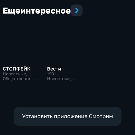
Еще
интересное
СТОПФЕЙК
Вести
Новостные,
1991 – …
,
Общественно-
Новостные,
политические,
Общественно-
общество
политические,
социально-
экономические
Установить приложение Смотрим