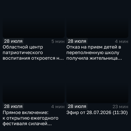
Андрей Карепов
28 июля
28 июля
5 мин
4 мин
Областной центр
Отказ на прием детей в
патриотического
переполненную школу
воспитания откроется на
получила жительница
базе иркутского Дома
Грановщины Ольга Джура
офицеров
28 июля
28 июля
4 мин
23 мин
Прямое включение:
Эфир от 28.07.2026 (11:30)
к открытию ежегодного
фестиваля силачей
«Владимиръ» в эти