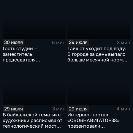
привело к падению улова
рыбы
30 июля
29 июля
6 мин
3 мин
Гость студии —
Тайшет уходит под воду.
заместитель
В городе за день выпало
председателя
больше месячной нормы
правительства Иркутской
осадков
области Наталья
Дикусарова
29 июля
29 июля
3 мин
4 мин
В байкальской тематике
Интернет-портал
художники расписывают
«СВОйНАВИГАТОР38»
технологический мост
презентовали
через реку Ушаковку
в правительстве