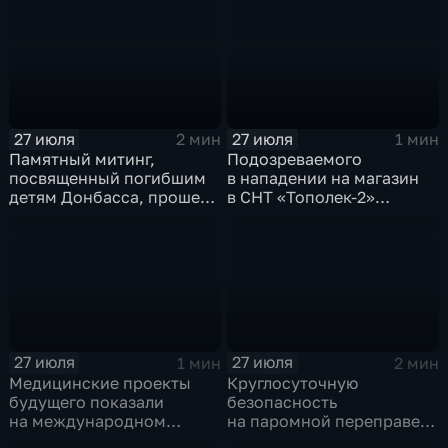
минуты готовятся
на территории
Каштаковской рощи
в предместье Рабочее
27 июля
27 июля
2 мин
1 мин
Памятный митинг,
Подозреваемого
посвященный погибшим
в нападении на магазин
детям Донбасса, прошел
в СНТ «Тополек-2»
сегодня в Иркутске
задержали в Иркутске
27 июля
27 июля
1 мин
2 мин
Медицинские проекты
Круглосуточную
будущего показали
безопасность
на международном
на паромной переправе
конгрессе роботической
к острову Ольхон в разгар