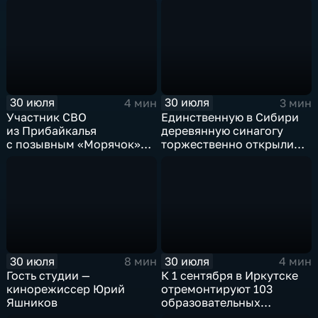
30 июля
30 июля
4 мин
3 мин
Участник СВО
Единственную в Сибири
из Прибайкалья
деревянную синагогу
с позывным «Морячок»
торжественно открыли
и губернатор Игорь
в архитектурно-
Кобзев встретились
этнографическом музее
в Иркутске
«Тальцы»
30 июля
30 июля
8 мин
4 мин
Гость студии —
К 1 сентября в Иркутске
кинорежиссер Юрий
отремонтируют 103
Яшников
образовательных
учреждения