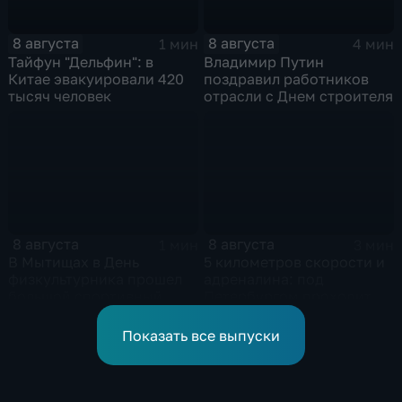
8 августа
8 августа
1 мин
4 мин
Тайфун "Дельфин": в
Владимир Путин
Китае эвакуировали 420
поздравил работников
тысяч человек
отрасли с Днем строителя
8 августа
8 августа
1 мин
3 мин
В Мытищах в День
5 километров скорости и
физкультурника прошел
адреналина: под
большой спортивный
Петербургом проходит
фестиваль
третий этап "Формулы‑4"
Показать все выпуски