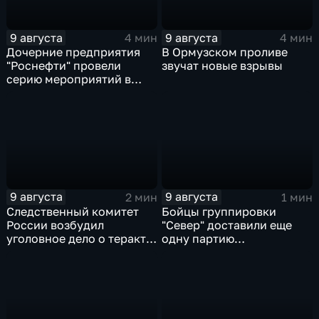
9 августа
9 августа
4 мин
4 мин
Дочерние предприятия
В Ормузском проливе
"Роснефти" провели
звучат новые взрывы
серию мероприятий в
поддержку коренных
народов Севера и
Дальнего Востока
9 августа
9 августа
2 мин
1 мин
Следственный комитет
Бойцы группировки
России возбудил
"Север" доставили еще
уголовное дело о теракте
одну партию
после ночной атаки ВСУ
гуманитарного груза
на Белгород