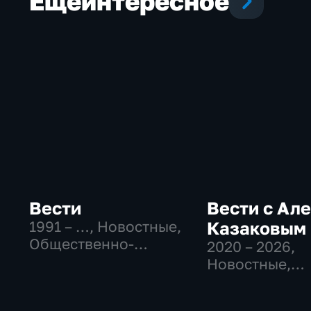
Еще
интересное
Вести
Вести с Ал
1991 – …
, Новостные,
Казаковым
Общественно-
2020 – 2026
,
политические,
Новостные,
социально-
Общественно
экономические
политические