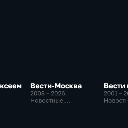
ексеем
Вести-Москва
Вести
2008 – 2026
,
2001 – 
Новостные,
Новостн
Общественно-
Общест
политические,
политич
-
социально-