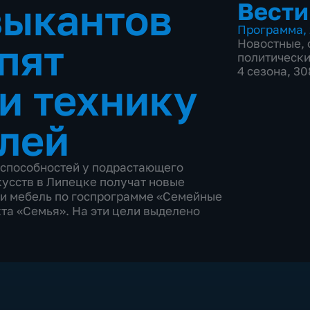
зыкантов
Вести
Программа
,
пят
Новостные
,
политическ
4 сезона, 3
и технику
блей
 способностей у подрастающего
усств в Липецке получат новые
у и мебель по госпрограмме «Семейные
та «Семья». На эти цели выделено