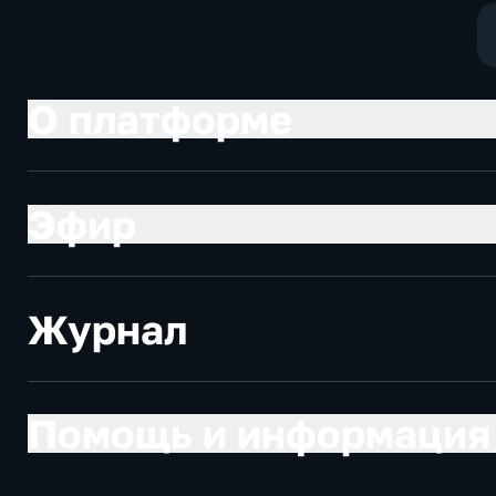
О платформе
Эфир
Журнал
Помощь и информация