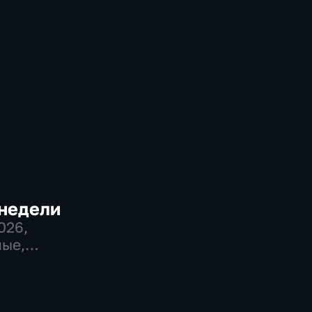
 недели
2026
,
ые,
венно-
еские