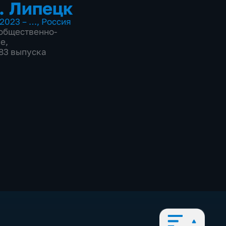
. Липецк
2023 – …
,
Россия
общественно-
ие
,
083 выпуска