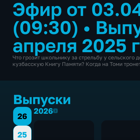
Эфир от 03.0
(09:30)
•
Выпу
апреля 2025 
Что грозит школьнику за стрельбу у сельского 
кузбасскую Книгу Памяти? Когда на Томи троне
Выпуски
2026
2026
26
25