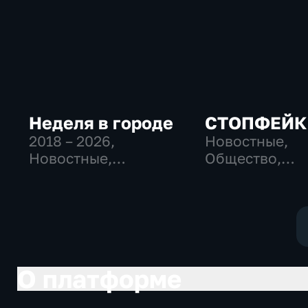
Неделя в городе
СТОПФЕЙК
2018 – 2026
,
Новостные,
Новостные,
Общество,
Общество,
общественно-
общественно-
политические
политические
О платформе