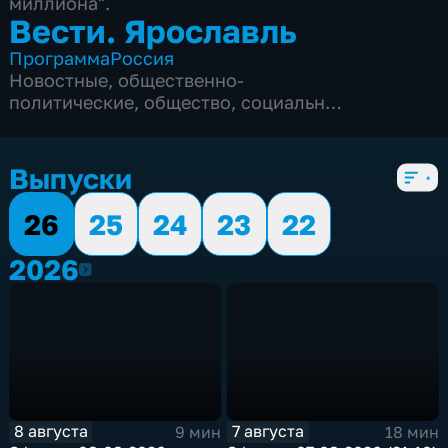
миллиона".
Вести. Ярославль
Программа
Россия
Новостные
,
общественно-
политические
,
общество
,
социально-
экономические
,
5 сезонов, 3353 выпуска
Выпуски
26
25
24
23
22
2026
2026
8 августа
7 августа
9 мин
18 мин