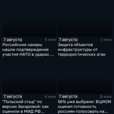
сложности более 10-ти
массированных и
групповых ударов
7 августа
7 августа
5 мин
1 мин
Российские хакеры
Защита объектов
нашли подтверждение
инфраструктуры от
участия НАТО в ударах по
террористических атак
России
7 августа
7 августа
4 мин
8 мин
"Польский стыд" по
56% уже выбрали: ВЦИОМ
версии Захаровой: как
оценил готовность
оценили в МИД РФ
россиян голосовать на