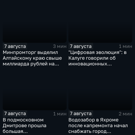
7 августа
7 августа
3 мин
1 мин
Минпромторг выделил
"Цифровая эволюция": в
Алтайскому краю свыше
Калуге говорили об
миллиарда рублей на
инновационных
промразвитие
IT‑проектах
7 августа
7 августа
1 мин
2 мин
В подмосковном
Водозабор в Яхроме
Дмитрове прошла
после капремонта начал
большая
снабжать город