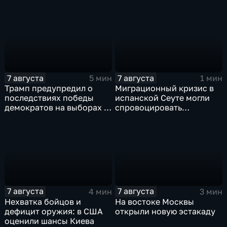
скандальную речь
выборах в Госдуму
Навроцкого
7 августа
7 августа
5 мин
1 мин
Трамп предупредил о
Миграционный кризис в
последствиях победы
испанской Сеуте могли
демократов на выборах в
спровоцировать
Сенат.
спецслужбы Израиля
7 августа
7 августа
4 мин
3 мин
Нехватка бойцов и
На востоке Москвы
дефицит оружия: в США
открыли новую эстакаду
оценили шансы Киева