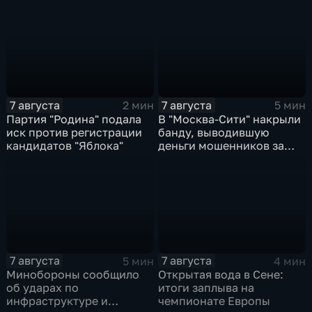
Ярославской области
коллективной обороне
7 августа
7 августа
2 мин
5 мин
Партия "Родина" подала
В "Москва‑Сити" накрыли
иск против регистрации
банду, выводившую
кандидатов "Яблока"
деньги мошенников за
рубеж
7 августа
7 августа
5 мин
4 мин
Минобороны сообщило
Открытая вода в Сене:
об ударах по
итоги заплыва на
инфраструктуре и
чемпионате Европы