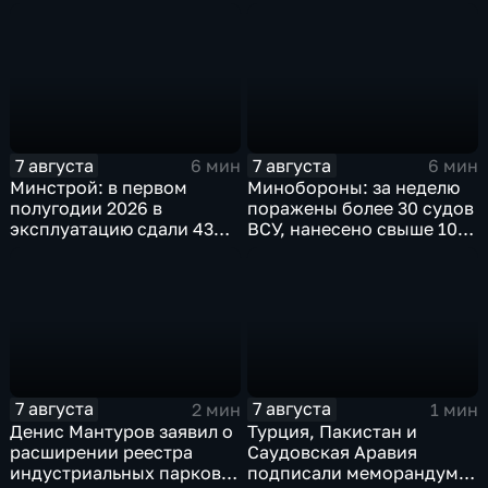
агропромышленная
качественной водой
выставка
7 августа
7 августа
6 мин
6 мин
Минстрой: в первом
Минобороны: за неделю
полугодии 2026 в
поражены более 30 судов
эксплуатацию сдали 43
ВСУ, нанесено свыше 10
миллиона "квадратов"
ударов по ключевым
объектам
7 августа
7 августа
2 мин
1 мин
Денис Мантуров заявил о
Турция, Пакистан и
расширении реестра
Саудовская Аравия
индустриальных парков в
подписали меморандум о