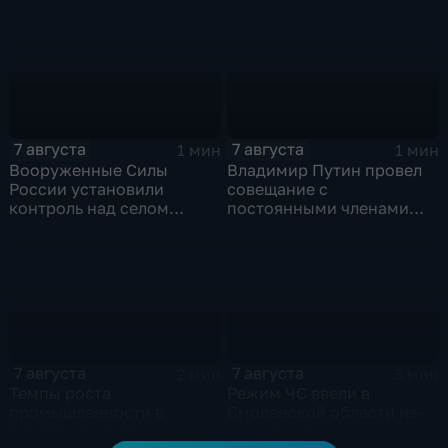
военной технике ВСУ
7 августа
7 августа
1 мин
1 мин
Вооруженные Силы
Владимир Путин провел
России установили
совещание с
контроль над селом
постоянными членами
Анискино в Харьковской
Совета безопасности
области
России
7 августа
7 августа
2 мин
3 мин
Темпы роста
Режим ЧС ввели в
промышленности в
Смоленской области из-
Алтайском крае в
за урагана