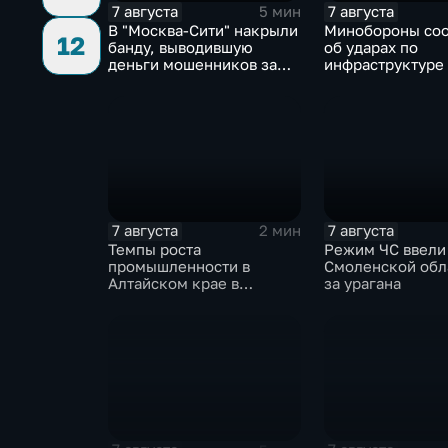
7 августа
7 августа
5 мин
В "Москва‑Сити" накрыли
Минобороны со
12
банду, выводившую
об ударах по
деньги мошенников за
инфраструктуре
рубеж
военной техник
7 августа
7 августа
2 мин
Темпы роста
Режим ЧС ввели
промышленности в
Смоленской обл
Алтайском крае в
за урагана
нынешнем году уже выше
среднего