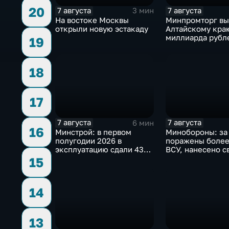
20
7 августа
7 августа
3 мин
На востоке Москвы
Минпромторг в
открыли новую эстакаду
Алтайскому кра
миллиарда рубл
19
промразвитие
18
17
7 августа
7 августа
6 мин
16
Минстрой: в первом
Минобороны: за
полугодии 2026 в
поражены более
эксплуатацию сдали 43
ВСУ, нанесено с
миллиона "квадратов"
ударов по ключ
15
объектам
14
13