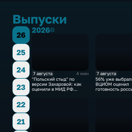
Выпуски
2026
2026
26
25
24
7 августа
7 августа
4 мин
"Польский стыд" по
56% уже выбрал
версии Захаровой: как
ВЦИОМ оценил
23
оценили в МИД РФ
готовность росс
скандальную речь
голосовать на в
Навроцкого
Госдуму
22
21