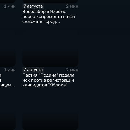
7 августа
1 мин
2 мин
Водозабор в Яхроме
после капремонта начал
снабжать город
я
качественной водой
7 августа
1 мин
2 мин
и
Партия "Родина" подала
я
иск против регистрации
ндум о
кандидатов "Яблока"
роне