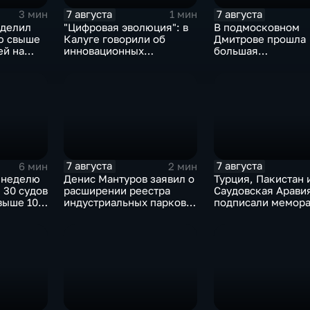
7 августа
7 августа
3 мин
1 мин
ыделил
"Цифровая эволюция": в
В подмосковном
ю свыше
Калуге говорили об
Дмитрове прошла
ей на
инновационных
большая
IT‑проектах
агропромышленна
выставка
7 августа
7 августа
6 мин
2 мин
 неделю
Денис Мантуров заявил о
Турция, Пакистан 
 30 судов
расширении реестра
Саудовская Арави
выше 10
индустриальных парков в
подписали мемора
евым
Ярославской области
коллективной обо