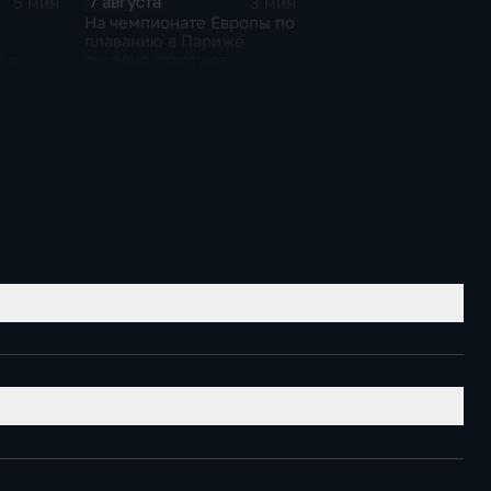
7 августа
5 мин
3 мин
На чемпионате Европы по
плаванию в Париже
 в
сегодня стартуют
0-ти
соревнования по хай-
дайвингу