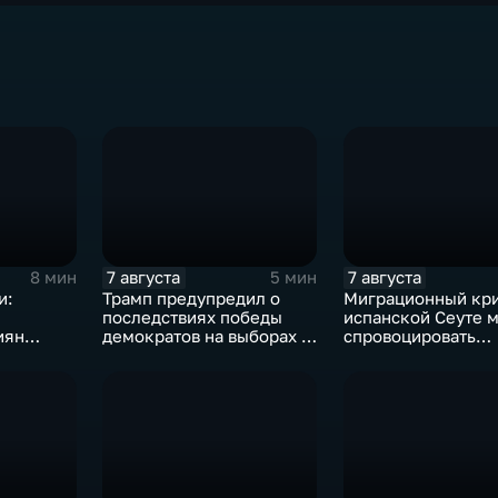
7 августа
7 августа
8 мин
5 мин
и:
Трамп предупредил о
Миграционный кри
последствиях победы
испанской Сеуте 
иян
демократов на выборах в
спровоцировать
ыборах в
Сенат.
спецслужбы Изра