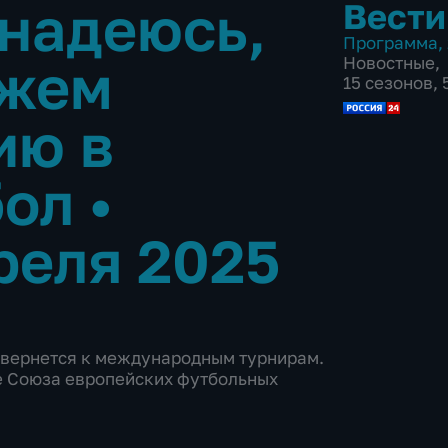
надеюсь,
Вести
Программа
,
ожем
Новостные
,
15 сезонов,
ию в
бол
•
реля 2025
 вернется к международным турнирам.
е Союза европейских футбольных