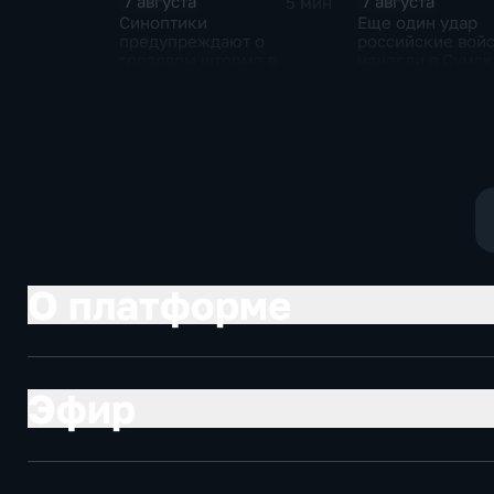
7 августа
7 августа
5 мин
Синоптики
Еще один удар
предупреждают о
российские вой
грозовом шторме в
нанесли в Сумс
Центральной России
области
О платформе
Эфир