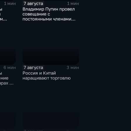
7 августа
1 мин
1 мин
ы
Владимир Путин провел
и
совещание с
ом
постоянными членами
овской
Совета безопасности
России
7 августа
6 мин
3 мин
ы
Россия и Китай
ение
наращивают торговлю
арах по