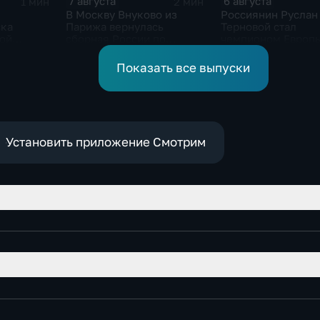
7 августа
6 августа
1 мин
2 мин
В Москву Внуково из
Россиянин Руслан
ска
Парижа вернулась
Терновой стал
кой
сборная России по
чемпионом Европы
синхронному плаванию
прыжках в воду с 1
метровой вышки
Показать все выпуски
Установить приложение Смотрим