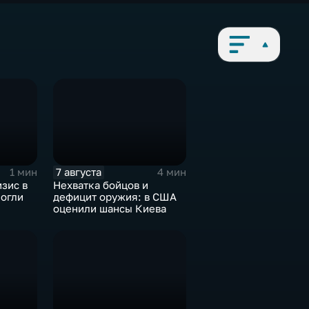
7 августа
1 мин
4 мин
зис в
Нехватка бойцов и
могли
дефицит оружия: в США
оценили шансы Киева
иля