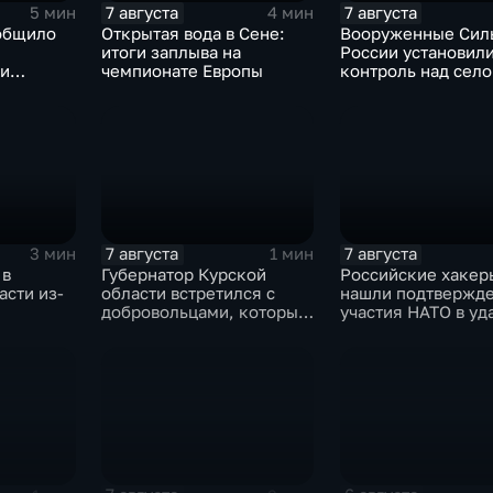
7 августа
7 августа
5 мин
4 мин
общило
Открытая вода в Сене:
Вооруженные Сил
итоги заплыва на
России установил
 и
чемпионате Европы
контроль над сел
е ВСУ
Анискино в Харьк
области
7 августа
7 августа
3 мин
1 мин
 в
Губернатор Курской
Российские хакер
асти из-
области встретился с
нашли подтвержд
добровольцами, которые
участия НАТО в уд
помогали пострадавшим
России
от вторжения ВСУ
жителям приграничья