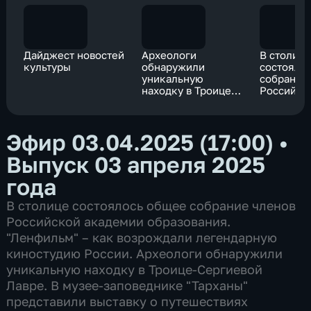
Дайджест новостей
Археологи
В столиц
культуры
обнаружили
состояло
уникальную
собрание
находку в Троице-
Российск
Сергиевой Лавре
академии
образова
Эфир 03.04.2025 (17:00)
•
Выпуск 03 апреля 2025
года
В столице состоялось общее собрание членов
Российской академии образования.
"Ленфильм" – как возрождали легендарную
киностудию России. Археологи обнаружили
уникальную находку в Троице-Сергиевой
Лавре. В музее-заповеднике "Тарханы"
представили выставку о путешествиях