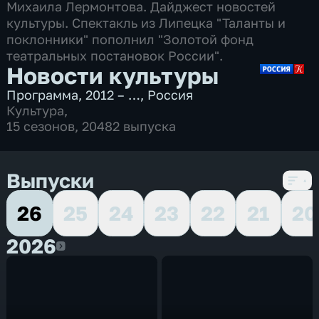
Михаила Лермонтова. Дайджест новостей
культуры. Спектакль из Липецка "Таланты и
поклонники" пополнил "Золотой фонд
театральных постановок России".
Новости культуры
Программа
,
2012 – …
,
Россия
Культура
,
15 сезонов, 20482 выпуска
Выпуски
26
25
24
23
22
21
20
2026
2026