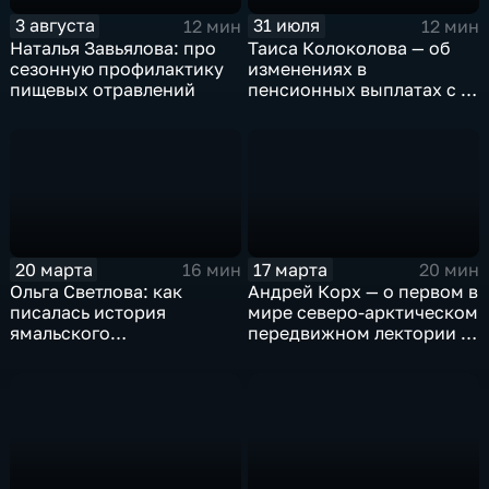
3 августа
31 июля
12 мин
12 мин
Наталья Завьялова: про
Таиса Колоколова — об
сезонную профилактику
изменениях в
пищевых отравлений
пенсионных выплатах с 1
августа 2026 года
20 марта
17 марта
16 мин
20 мин
Ольга Светлова: как
Андрей Корх — о первом в
писалась история
мире северо-арктическом
ямальского
передвижном лектории и
подразделения
миражах в белоснежных
Росгвардии
пустынях