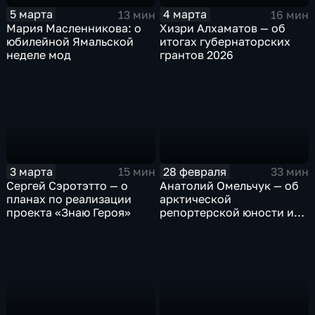
5 марта
4 марта
13 мин
16 мин
Мария Масленникова: о
Хизри Алхаматов — об
юбилейной Ямальской
итогах губернаторских
неделе мод
грантов 2026
3 марта
28 февраля
15 мин
33 мин
Сергей Сэротэтто — о
Анатолий Омельчук — об
планах по реализации
арктической
проекта «Знаю Героя»
репортерской юности и
героях своих книг