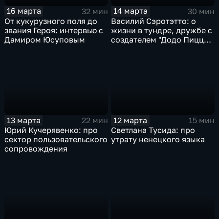
16 марта
14 марта
32 мин
30 мин
От кукурузного поля до
Василий Сэротэтто: о
звания Героя: интервью с
жизни в тундре, дружбе с
Дамиром Юсуповым
создателем "Додо Пиццы"
и секретах качественного
мяса
13 марта
12 марта
22 мин
15 мин
Юрий Кучерявенко: про
Светлана Тусида: про
сектор пользовательского
утрату ненецкого языка
сопровождения