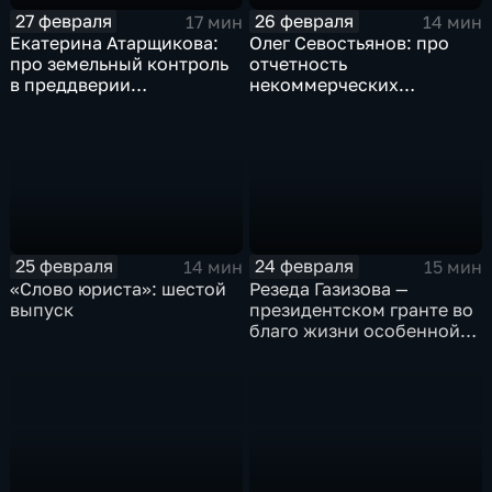
27 февраля
26 февраля
17 мин
14 мин
Екатерина Атарщикова:
Олег Севостьянов: про
про земельный контроль
отчетность
в преддверии
некоммерческих
строительного сезона на
организаций
Ямале
25 февраля
24 февраля
14 мин
15 мин
«Слово юриста»: шестой
Резеда Газизова —
выпуск
президентском гранте во
благо жизни особенной
молодёжи