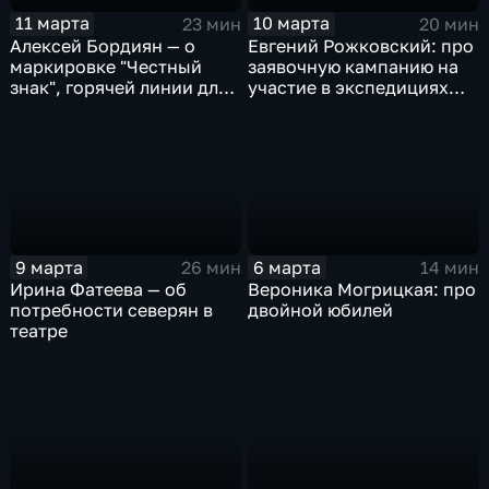
11 марта
10 марта
23 мин
20 мин
Алексей Бордиян — о
Евгений Рожковский: про
маркировке "Честный
заявочную кампанию на
знак", горячей линии для
участие в экспедициях
потребителей и правилах
"Зеленой Арктики"
покупок на
маркетплейсах
9 марта
6 марта
26 мин
14 мин
Ирина Фатеева — об
Вероника Могрицкая: про
потребности северян в
двойной юбилей
театре