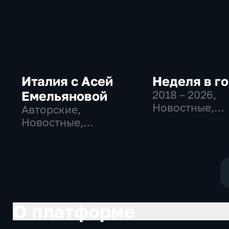
Италия с Асей
Неделя в г
Емельяновой
2018 – 2026
,
Новостные,
Авторские,
Общественно
Новостные,
политические
общественно-
общество
политические
О платформе