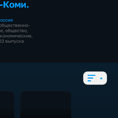
-Коми.
оссия
общественно-
ие
,
общество
,
экономические
,
922 выпуска