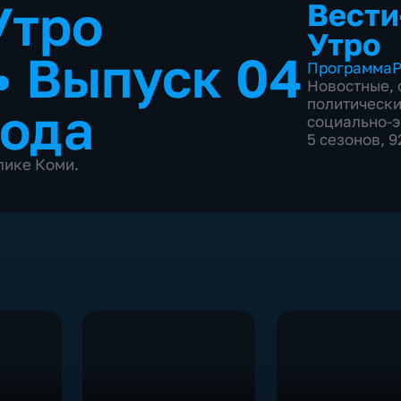
Утро
Вести
Утро
•
Выпуск 04
Программа
Р
Новостные
,
политическ
года
социально-
5 сезонов, 
лике Коми.