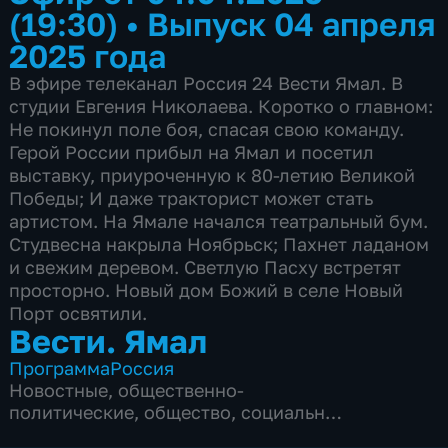
(19:30)
•
Выпуск 04 апреля
2025 года
В эфире телеканал Россия 24 Вести Ямал. В
студии Евгения Николаева. Коротко о главном:
Не покинул поле боя, спасая свою команду.
Герой России прибыл на Ямал и посетил
выставку, приуроченную к 80-летию Великой
Победы; И даже тракторист может стать
артистом. На Ямале начался театральный бум.
Студвесна накрыла Ноябрьск; Пахнет ладаном
и свежим деревом. Светлую Пасху встретят
просторно. Новый дом Божий в селе Новый
Порт освятили.
Вести. Ямал
Программа
Россия
Новостные
,
общественно-
политические
,
общество
,
социально-
экономические
,