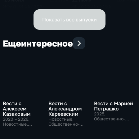
Эфир 23.06.2026
Эфир 22.06.2026
Показать все выпуски
Еще
интересное
Вести с
Вести с
Вести с Марией
Алексеем
Александром
Петрашко
Казаковым
Кареевским
2025
,
Общественно-
2020 – 2026
,
Новостные,
политические,
Новостные,
Общественно-
Новостные
Общественно-
политические
политические