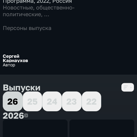
Программа
,
2022
,
Россия
Новостные
,
общественно-
политические
,
5 сезонов, 1064 выпуска
Персоны выпуска
Сергей
Карнаухов
Автор
Выпуски
26
25
24
23
22
2026
2026