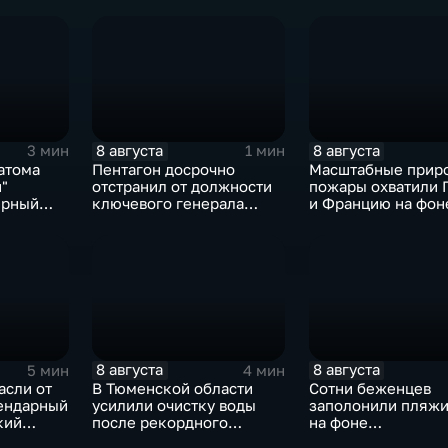
ов
направлениях в зоне СВО
бронзовую на турн
ИИ
8 августа
8 августа
3 мин
1 мин
атома
Пентагон досрочно
Масштабные прир
"
отстранил от должности
пожары охватили 
ерный
ключевого генерала
и Францию на фон
Чарльза Костанцу
европейской засу
8 августа
8 августа
5 мин
4 мин
асли от
В Тюменской области
Сотни беженцев
ендарный
усилили очистку воды
заполонили пляжи
кий
после рекордного
на фоне
летнего паводка
катастрофическог