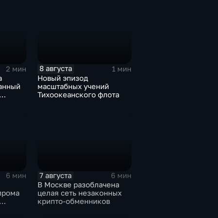
изиса
8 августа
2 мин
1 мин
а
Новый эпизод
анный
масштабных учений
Тихоокеанского флота
бъектам
СУ
7 августа
6 мин
6 мин
В Москве разоблачена
прома
целая сеть незаконных
крипто-обменников
0-ти