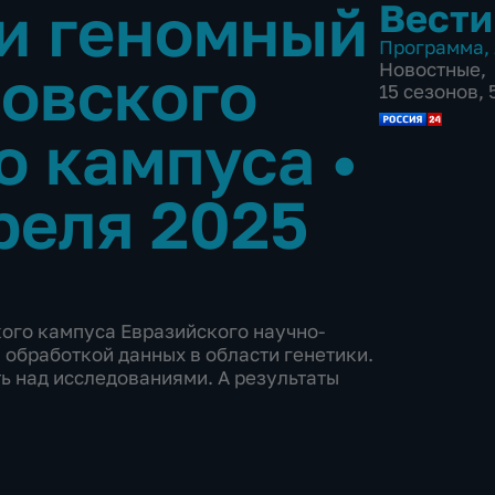
и геномный
Вести
Программа
,
овского
Новостные
,
15 сезонов,
о кампуса
•
реля 2025
ого кампуса Евразийского научно-
 обработкой данных в области генетики.
ть над исследованиями. А результаты