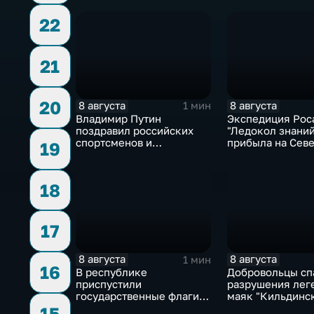
погибшим жителям
угрозы обстрел
Южной Осетии
22
21
20
8 августа
8 августа
1 мин
Владимир Путин
Экспедиция Рос
поздравил российских
"Ледокол знаний
спортсменов и
прибыла на Сев
19
физкультурников с
полюс
профессиональным
праздником
18
17
8 августа
8 августа
1 мин
16
В республике
Добровольцы сп
приспустили
разрушения лег
государственные флаги и
маяк "Кильдинс
зажгли свечи в память о
Северный"
15