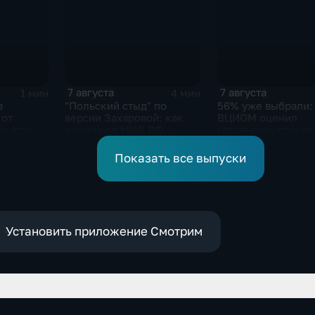
групповых ударов
7 августа
7 августа
1 мин
4 мин
в
"Польский стыд" по
56% уже выбрали:
 от
версии Захаровой: как
ВЦИОМ оценил
х атак
оценили в МИД РФ
готовность россия
скандальную речь
голосовать на выб
Навроцкого
Госдуму
Показать все выпуски
Установить приложение Смотрим