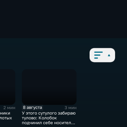
8 августа
2 мин
3 мин
ьники
У этого сутулого забираю
олотых
тулово: Колобок
подчинил себе носителя