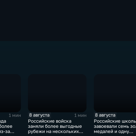
8 августа
8 августа
1 мин
1 мин
зда
Российские войска
Российские школ
более
заняли более выгодные
завоевали семь з
из-за
рубежи на нескольких
медалей и одну