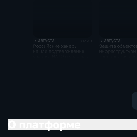
7 августа
7 августа
5 мин
Российские хакеры
Защита объекто
нашли подтверждение
инфраструктуры
участия НАТО в ударах по
террористически
России
О платформе