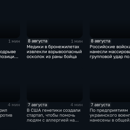
миграционного кр
8 августа
8 августа
1 мин
1 мин
Медики в бронежилетах
Российские войск
подрыве
извлекли взрывоопасный
нанесли массиров
 позиции
осколок из раны бойца
групповой удар по
шлин
стратегическим о
в глубоком тылу В
7 августа
7 августа
4 мин
4 мин
рил
В США генетики создали
По предприятиям
против
стартап, чтобы помочь
украинского воен
людям с аллергией на
нанесены в общей
собак
сложности более 1
массированных и