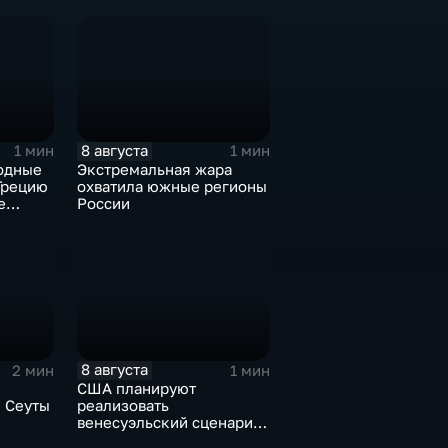
ире по
в новом сказочном
блокбастере
8 августа
1 мин
1 мин
одные
Экстремальная жара
Грецию
охватила южные регионы
е
России
хи
8 августа
2 мин
1 мин
США планируют
 Сеуты
реализовать
венесуэльский сценарий
о
для смены власти на Кубе