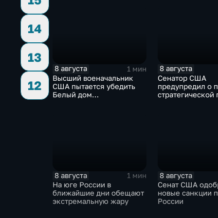
жертвах обстрела
Цхинвала
14
13
8 августа
8 августа
1 мин
Высший военачальник
Сенатор США
12
США пытается убедить
предупредил о 
Белый дом
стратегической
незамедлительно
из-за новых по
завершить конфликт с
против России
Ираном
8 августа
8 августа
1 мин
На юге России в
Сенат США одоб
ближайшие дни обещают
новые санкции 
экстремальную жару
России