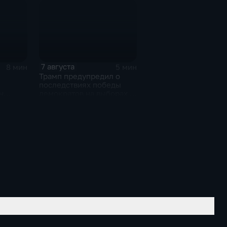
7 августа
8 мин
5 мин
Трамп предупредил о
последствиях победы
н
демократов на выборах в
орах в
Сенат.