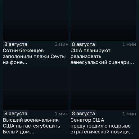
8 августа
8 августа
2 мин
1 мин
Сотни беженцев
США планируют
заполонили пляжи Сеуты
реализовать
на фоне
венесуэльский сценарий
катастрофического
для смены власти на Кубе
миграционного кризиса
8 августа
8 августа
1 мин
1 мин
Высший военачальник
Сенатор США
США пытается убедить
предупредил о подрыве
Белый дом
стратегической позиции
незамедлительно
из-за новых пошлин