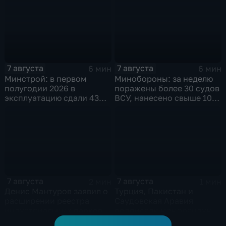
выставка
7 августа
7 августа
6 мин
6 мин
Минстрой: в первом
Минобороны: за неделю
полугодии 2026 в
поражены более 30 судов
эксплуатацию сдали 43
ВСУ, нанесено свыше 10
миллиона "квадратов"
ударов по ключевым
объектам
7 августа
7 августа
2 мин
1 мин
Денис Мантуров заявил о
Турция, Пакистан и
расширении реестра
Саудовская Аравия
индустриальных парков в
подписали меморандум о
Ярославской области
коллективной обороне