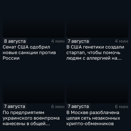
8 августа
7 августа
4 мин
4 мин
Сенат США одобрил
В США генетики создали
новые санкции против
стартап, чтобы помочь
России
людям с аллергией на
собак
7 августа
7 августа
6 мин
6 мин
По предприятиям
В Москве разоблачена
украинского военпрома
целая сеть незаконных
нанесены в общей
крипто-обменников
сложности более 10-ти