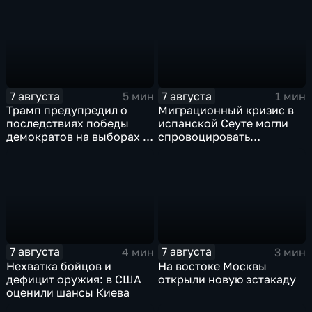
Навроцкого
7 августа
7 августа
5 мин
1 мин
Трамп предупредил о
Миграционный кризис в
последствиях победы
испанской Сеуте могли
демократов на выборах в
спровоцировать
Сенат.
спецслужбы Израиля
7 августа
7 августа
4 мин
3 мин
Нехватка бойцов и
На востоке Москвы
дефицит оружия: в США
открыли новую эстакаду
оценили шансы Киева