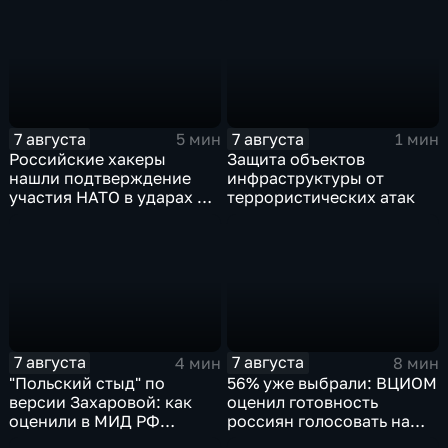
массированных и
групповых ударов
7 августа
7 августа
5 мин
1 мин
Российские хакеры
Защита объектов
нашли подтверждение
инфраструктуры от
участия НАТО в ударах по
террористических атак
России
7 августа
7 августа
4 мин
8 мин
"Польский стыд" по
56% уже выбрали: ВЦИОМ
версии Захаровой: как
оценил готовность
оценили в МИД РФ
россиян голосовать на
скандальную речь
выборах в Госдуму