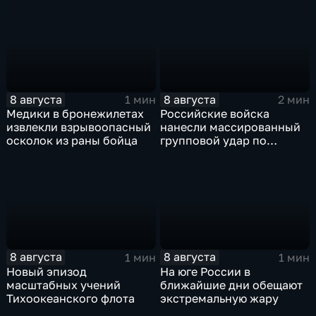
завершить конфликт с
против России
Ираном
8 августа
8 августа
1 мин
2 мин
Медики в бронежилетах
Российские войска
извлекли взрывоопасный
нанесли массированный
осколок из раны бойца
групповой удар по
стратегическим объектам
в глубоком тылу ВСУ
8 августа
8 августа
1 мин
1 мин
Новый эпизод
На юге России в
масштабных учений
ближайшие дни обещают
Тихоокеанского флота
экстремальную жару