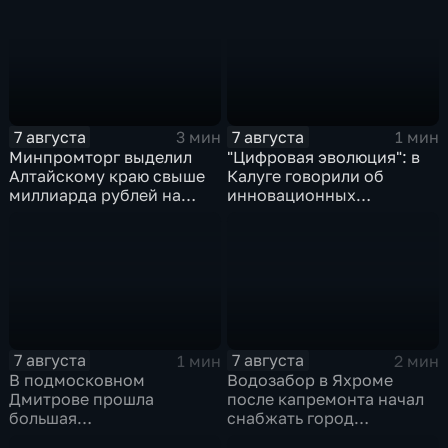
7 августа
7 августа
3 мин
1 мин
Минпромторг выделил
"Цифровая эволюция": в
Алтайскому краю свыше
Калуге говорили об
миллиарда рублей на
инновационных
промразвитие
IT‑проектах
7 августа
7 августа
1 мин
2 мин
В подмосковном
Водозабор в Яхроме
Дмитрове прошла
после капремонта начал
большая
снабжать город
агропромышленная
качественной водой