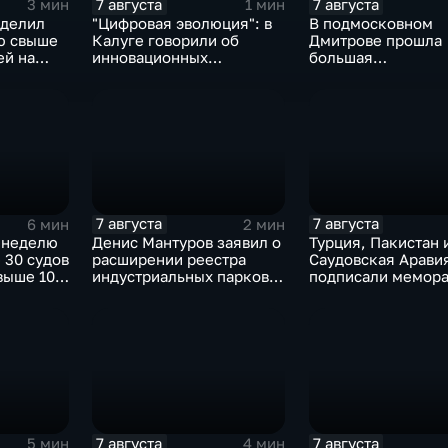
7 августа
7 августа
3 мин
1 мин
ыделил
"Цифровая эволюция": в
В подмосковном
ю свыше
Калуге говорили об
Дмитрове прошла
ей на
инновационных
большая
IT‑проектах
агропромышленна
выставка
7 августа
7 августа
6 мин
2 мин
 неделю
Денис Мантуров заявил о
Турция, Пакистан 
 30 судов
расширении реестра
Саудовская Арави
выше 10
индустриальных парков в
подписали мемора
евым
Ярославской области
коллективной обо
7 августа
7 августа
5 мин
4 мин