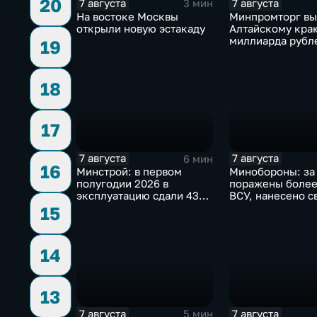
20
7 августа
7 августа
3 мин
На востоке Москвы
Минпромторг в
открыли новую эстакаду
Алтайскому кра
миллиарда рубл
19
промразвитие
18
17
7 августа
7 августа
6 мин
16
Минстрой: в первом
Минобороны: за
полугодии 2026 в
поражены более
эксплуатацию сдали 43
ВСУ, нанесено с
миллиона "квадратов"
ударов по ключ
15
объектам
14
13
7 августа
7 августа
5 мин