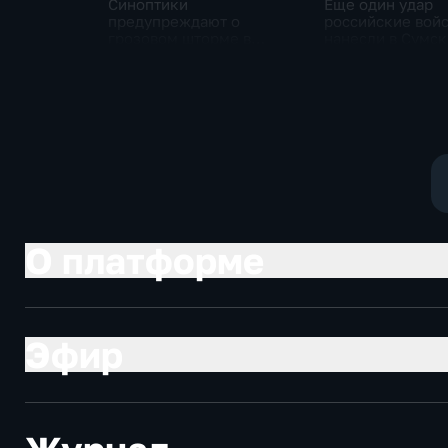
Синоптики
Еще один удар
предупреждают о
российские вой
грозовом шторме в
нанесли в Сумс
Центральной России
области
О платформе
Эфир