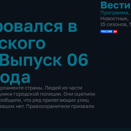
Вести
Программа
,
овался в
Новостные
,
15 сезонов,
ского
Выпуск 06
года
рламенте страны. Людей из части
дники городской полиции. Они оцепили
ообщили, что ряд прилегающих улиц
авших нет. Правоохранители призвали