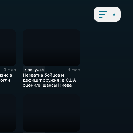
7 августа
1 мин
4 мин
зис в
Нехватка бойцов и
могли
дефицит оружия: в США
оценили шансы Киева
иля