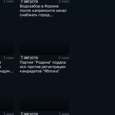
7 августа
1 мин
2 мин
Водозабор в Яхроме
после капремонта начал
снабжать город
я
качественной водой
7 августа
1 мин
2 мин
и
Партия "Родина" подала
я
иск против регистрации
ндум о
кандидатов "Яблока"
роне
7 августа
1 мин
1 мин