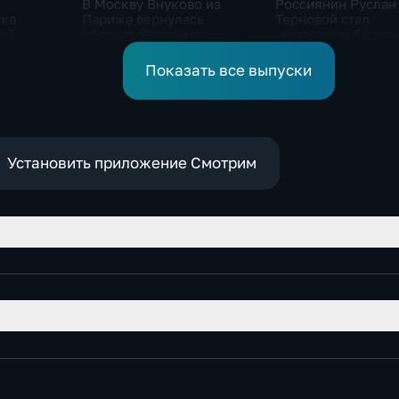
В Москву Внуково из
Россиянин Руслан
ска
Парижа вернулась
Терновой стал
кой
сборная России по
чемпионом Европы
синхронному плаванию
прыжках в воду с 1
метровой вышки
Показать все выпуски
Установить приложение Смотрим