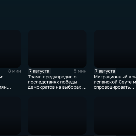
7 августа
7 августа
8 мин
5 мин
и:
Трамп предупредил о
Миграционный кри
последствиях победы
испанской Сеуте 
иян
демократов на выборах в
спровоцировать
ыборах в
Сенат.
спецслужбы Изра