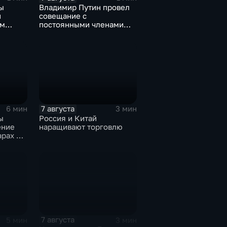
ы
Владимир Путин провел
и
совещание с
ом
постоянными членами
овской
Совета безопасности
России
7 августа
6 мин
3 мин
ы
Россия и Китай
ение
наращивают торговлю
арах по
7 августа
5 мин
3 мин