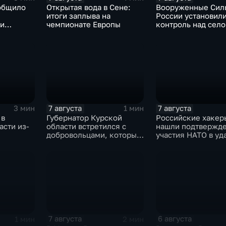
общило
Открытая вода в Сене:
Вооруженные Сил
итоги заплыва на
России установил
 и
чемпионате Европы
контроль над сел
е ВСУ
Анискино в Харьк
области
7 августа
7 августа
3 мин
1 мин
 в
Губернатор Курской
Российские хакер
асти из-
области встретился с
нашли подтвержд
добровольцами, которые
участия НАТО в уд
помогали пострадавшим
России
от вторжения ВСУ
жителям приграничья
7 августа
6 августа
1 мин
2 мин