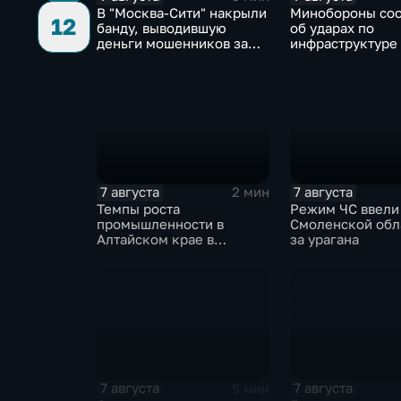
В "Москва‑Сити" накрыли
Минобороны со
12
банду, выводившую
об ударах по
деньги мошенников за
инфраструктуре
рубеж
военной техник
7 августа
7 августа
2 мин
Темпы роста
Режим ЧС ввели
промышленности в
Смоленской обл
Алтайском крае в
за урагана
нынешнем году уже выше
среднего
7 августа
7 августа
5 мин