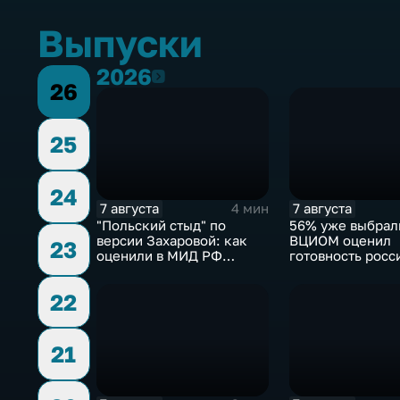
Выпуски
2026
2026
26
25
24
7 августа
7 августа
4 мин
"Польский стыд" по
56% уже выбрал
версии Захаровой: как
ВЦИОМ оценил
23
оценили в МИД РФ
готовность росс
скандальную речь
голосовать на в
Навроцкого
Госдуму
22
21