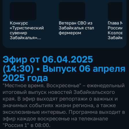
Конкурс
Ветеран СВО из
Глава Ми
«Туристический
Забайкалья стал
России А
сувенир
фермером
Козлов п
Забайкалья»
Забайкал
прошел в Агинском
рабочим 
Эфир от 06.04.2025
(14:30)
•
Выпуск 06 апреля
2025 года
"Местное время. Воскресенье" – еженедельный
итоговый выпуск новостей Забайкальского
края. В эфир выходят репортажи о важных и
значимых событиях жизни региона, а также
эксклюзивные интервью. Программа выходит в
эфир каждое воскресенье на телеканале
"Россия 1" в 08:00.