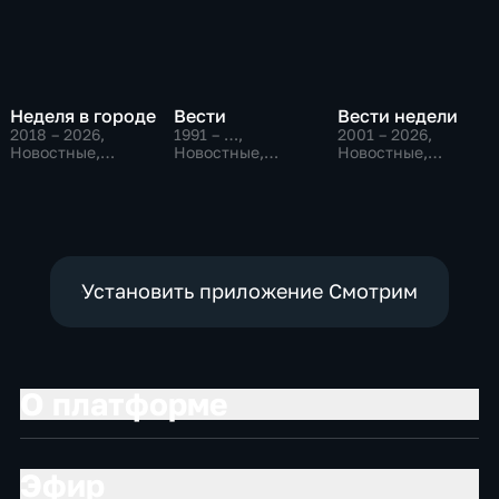
Неделя в городе
Вести
Вести недели
2018 – 2026
,
1991 – …
,
2001 – 2026
,
Новостные,
Новостные,
Новостные,
Общество,
Общественно-
Общественно-
общественно-
политические,
политические
политические
социально-
экономические
Установить приложение Смотрим
О платформе
Эфир