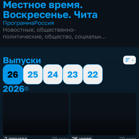
Местное время.
Воскресенье. Чита
Программа
Россия
Новостные
,
общественно-
политические
,
общество
,
социально-
экономические
,
5 сезонов, 150 выпусков
Выпуски
26
25
24
23
22
2026
2026
2 августа
26 июля
29 мин
29 мин