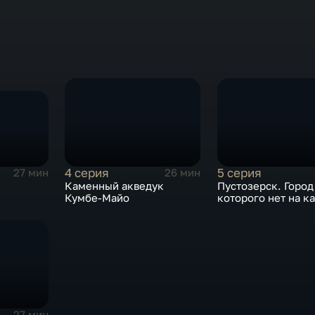
4 серия
5 серия
27 мин
26 мин
Каменный акведук
Пустозерск. Город
Кумбе-Майо
которого нет на к
27 мин