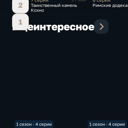
2
Таинственный камень
Римские додека
Кохно
1
Еще
интересное
1 сезон · 4 серии
1 сезон · 4 серии