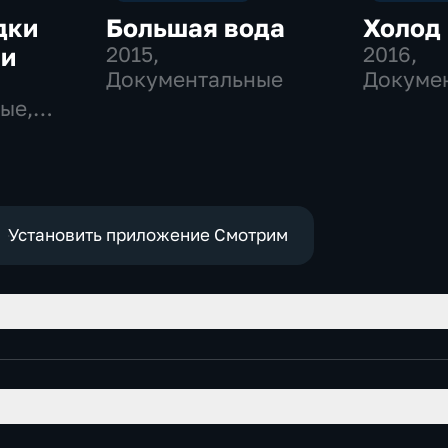
дки
Большая вода
Холод
ии
2015
,
2016
,
Документальные
Докуме
ые,
Установить приложение Смотрим