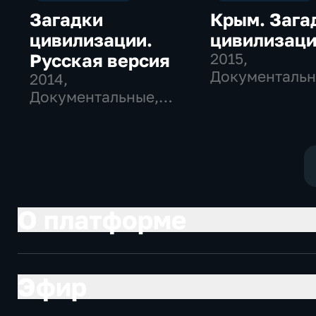
Загадки
Крым. Зага
цивилизации.
цивилизац
Русская версия
2015
,
Документальн
2014
,
Исторические
Документальные,
Исторические
О платформе
Эфир