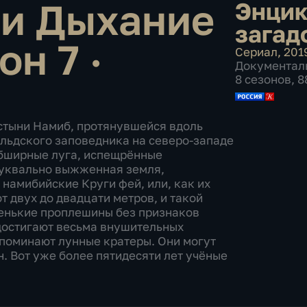
ли Дыхание
Энцик
загад
он 7 ·
Сериал
,
201
Документал
8 сезонов, 8
стыни Намиб, протянувшейся вдоль
льдского заповедника на северо-западе
бширные луга, испещрённые
Буквально выжженная земля,
намибийские Круги фей, или, как их
т двух до двадцати метров, и такой
ленькие проплешины без признаков
 достигают весьма внушительных
апоминают лунные кратеры. Они могут
н. Вот уже более пятидесяти лет учёные