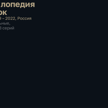
лопедия
ок
9 – 2022
,
Россия
ьные
,
8 серий