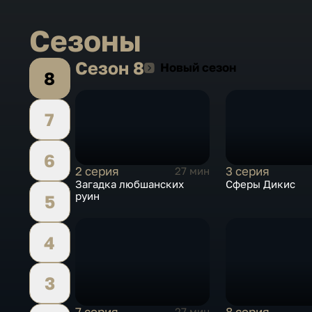
Сезоны
Сезон 8
Сезон 8
Новый сезон
8
7
6
2 серия
3 серия
27 мин
Загадка любшанских
Сферы Дикис
руин
5
4
3
7 серия
8 серия
27 мин