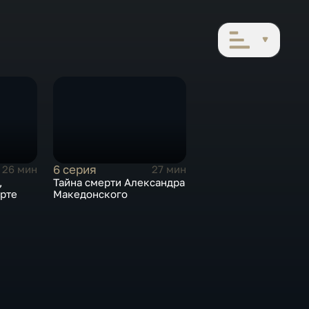
6 серия
26 мин
27 мин
,
Тайна смерти Александра
арте
Македонского