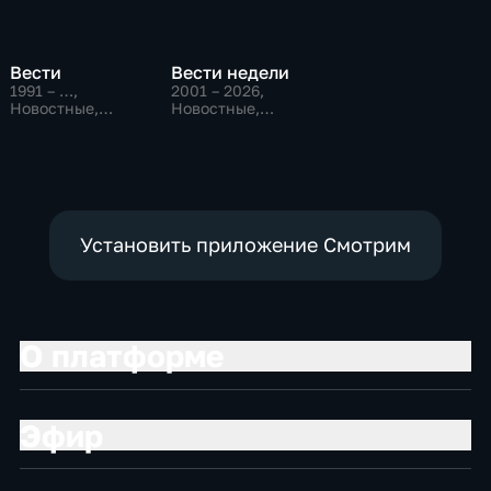
Вести
Вести недели
1991 – …
,
2001 – 2026
,
Новостные,
Новостные,
Общественно-
Общественно-
политические,
политические
социально-
экономические
Установить приложение Смотрим
О платформе
Эфир