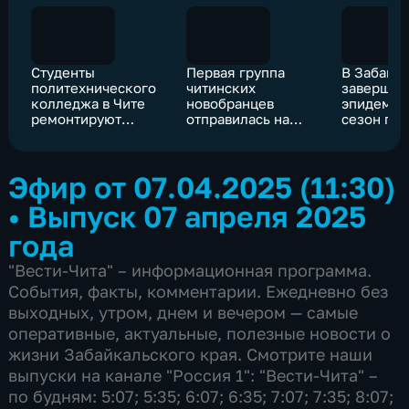
Студенты
Первая группа
В Забайк
политехнического
читинских
завершил
колледжа в Чите
новобранцев
эпидемич
ремонтируют
отправилась на
сезон по
мотоциклы для
сборный пункт
заболева
отправки в зону
гриппом,
СВО
коронави
Эфир от 07.04.2025 (11:30)
•
Выпуск 07 апреля 2025
года
"Вести-Чита" – информационная программа.
События, факты, комментарии. Ежедневно без
выходных, утром, днем и вечером — самые
оперативные, актуальные, полезные новости о
жизни Забайкальского края. Смотрите наши
выпуски на канале "Россия 1": "Вести-Чита" –
по будням: 5:07; 5:35; 6:07; 6:35; 7:07; 7:35; 8:07;