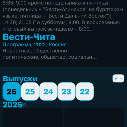
8:35; 9:00 кроме понедельника и пятницы
(понедельник – "Вести-Агинское" на бурятском
языке, пятница – "Вести-Дальний Восток");
14:30; 21:05 По субботам: 8:00. В воскресенье:
итоговый выпуск за неделю – 8:00.
Вести-Чита
Программа
,
2022
,
Россия
Новостные
,
общественно-
политические
,
общество
,
социально-
экономические
,
5 сезонов, 2575 выпусков
Выпуски
26
25
24
23
22
2026
2026